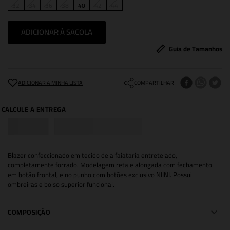
32
34
36
38
40
42
44
ADICIONAR À SACOLA
Guia de Tamanhos
COMPARTILHAR
Blazer confeccionado em tecido de alfaiataria entretelado,
completamente forrado. Modelagem reta e alongada com fechamento
em botão frontal, e no punho com botões exclusivo NIINI. Possui
ombreiras e bolso superior funcional.
COMPOSIÇÃO