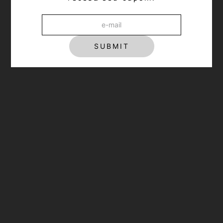
Calça Jogger Essential Brandy
R$ 1.298,00
SUBMIT