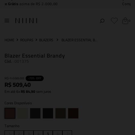
Compre e
retire na NIINI JK Iguatemi
0
ROUPAS
BLAZERS
BLAZER ESSENTIAL BRANDY
Blazer Essential Brandy
Cód.
:
001375
R$
1
.
698
,
00
-
70%
OFF
R$
509
,
40
Em até
6
x
R$
84
,
90
sem juros
Cores Disponíveis
Tamanho
1
2
3
4
5
6
7