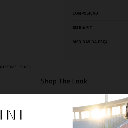
COMPOSIÇÃO
SIZE & FIT
MEDIDAS DA PEÇA
MOLETOM SKI CLUB BROWN
Shop The Look