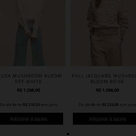
LUSA MUSHROOM BLOOM
PULL JACQUARD MUSHR
OFF WHITE
BLOOM BEIGE
R$
1
.
298
,
00
R$
1
.
398
,
00
Em até
6
x de
R$
216
,
33
sem juros
Em até
6
x de
R$
233
,
00
sem juro
Adicionar à sacola
Adicionar à sacola