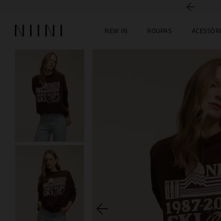
5% off no PIX
NEW IN
ROUPAS
ACESSÓR