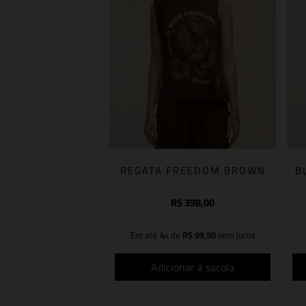
REGATA FREEDOM BROWN
B
R$
398
,
00
Em até
4
x de
R$
99
,
50
sem juros
Adicionar à sacola