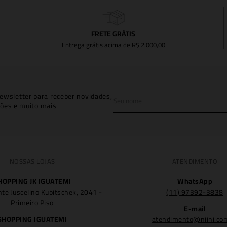
FRETE GRÁTIS
Entrega grátis acima de R$ 2.000,00
ewsletter para receber novidades,
ões e muito mais
NOSSAS LOJAS
ATENDIMENTO
HOPPING JK IGUATEMI
WhatsApp
nte Juscelino Kubitschek, 2041 -
(11) 97392-3838
Primeiro Piso
E-mail
SHOPPING IGUATEMI
atendimento@niini.co