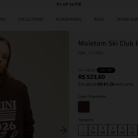
Compre
online e
retire
no JK Iguatemi.
IOS
COLLECTIONS
ALFAIATARIAS
BASIC
INSIDE NIIN
Moletom Ski Club
Cód.
:
002680
R$
748
,
00
-
30%
OFF
R$
523
,
60
Em até
6
x
R$
87
,
26
sem juros
Cores Disponíveis
Tamanho
1
2
3
4
5
6
32
34
36
38
40
42