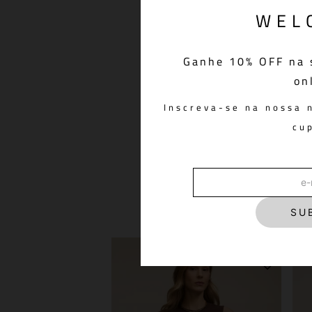
WEL
Ganhe 10% OFF na 
on
Inscreva-se na nossa 
cu
Moletom Ski Club Brow
R$ 748,00
SU