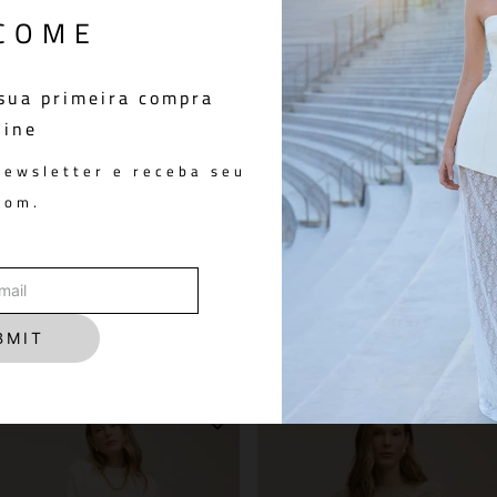
COME
sua primeira compra
S
line
newsletter e receba seu
pom.
n
Calça Charlie Denim Blue
R$ 698,00
You May Also Like
BMIT