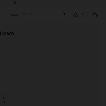
Search
I
SALE
0
 Brown
7
44