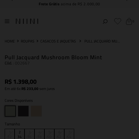
Frete Grátis
acima de R$ 2.000,00
0
ROUPAS
CASACOS E JAQUETAS
PULL JACQUARD MUSHROOM BLOOM MINT
Pull Jacquard Mushroom Bloom Mint
Cód.
:
002667
R$
1
.
398
,
00
Em até
6
x
R$
233
,
00
sem juros
Cores Disponíveis
Tamanho
1
2
3
4
5
6
7
32
34
36
38
40
42
44