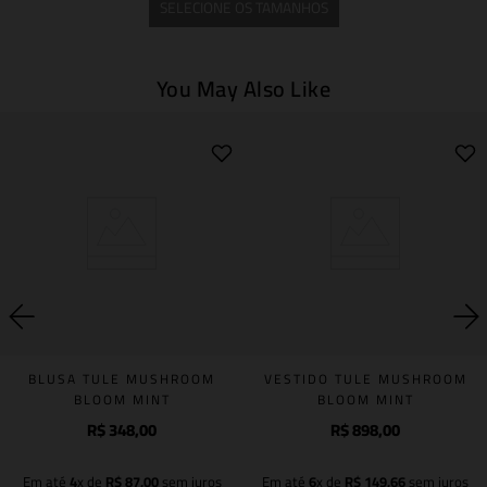
SELECIONE OS TAMANHOS
You May Also Like
BLUSA TULE MUSHROOM
VESTIDO TULE MUSHROOM
BLOOM MINT
BLOOM MINT
R$
348
,
00
R$
898
,
00
Em até
4
x de
R$
87
,
00
sem juros
Em até
6
x de
R$
149
,
66
sem juros