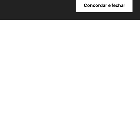
Cadastrar
Concordar e fechar
ATENDIMENTO
+
INSTITUCIONAL
+
MINHA CONTA
+
NOSSAS LOJAS
+
POWERED BY:
Copyright® 2026 | NIINI todos os direitos reservados - CNPJ