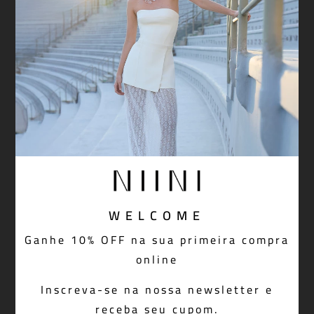
WELCOME
Short Saia Rivi Mint
Ganhe 10% OFF na sua primeira compra
R$ 1.298,00
online
Inscreva-se na nossa newsletter e
receba seu cupom.