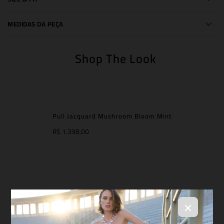
MEDIDAS DA PEÇA
Shop The Look
Pull Jacquard Mushroom Bloom Mint
R$ 1.398,00
×