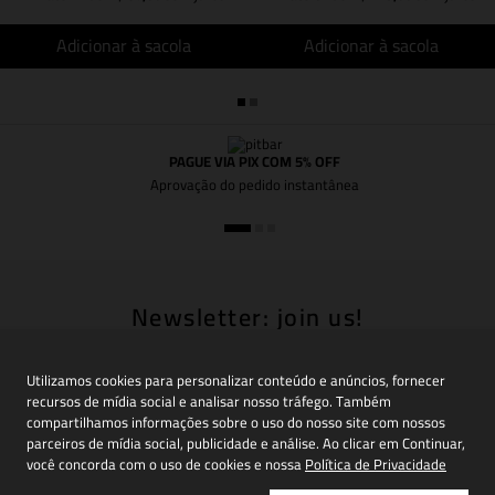
Adicionar à sacola
Adicionar à sacola
PAGUE VIA PIX COM 5% OFF
Aprovação do pedido instantânea
Newsletter: join us!
Inscreva-se em nossa newsletter para receber
novidades, promoções e muito mais
Utilizamos cookies para personalizar conteúdo e anúncios, fornecer
recursos de mídia social e analisar nosso tráfego. Também
compartilhamos informações sobre o uso do nosso site com nossos
parceiros de mídia social, publicidade e análise. Ao clicar em Continuar,
você concorda com o uso de cookies e nossa
Política de Privacidade