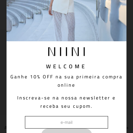
PAGUE VIA PIX COM 5% OFF
Aprovação do pedido instantânea
Newsletter: join us!
Inscreva-se em nossa newsletter para receber
novidades, promoções e muito mais
WELCOME
Ganhe 10% OFF na sua primeira compra
online
Cadastrar
Inscreva-se na nossa newsletter e
receba seu cupom.
ATENDIMENTO
+