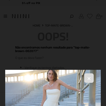
Frete Grátis
acima de R$ 2.000,00
0
TOP-MAITE-BROWN-002077
OOPS!
Não encontramos nenhum resultado para "
top-maite-
brown-002077
"
O que eu devo fazer?
Verifique os termos digitados.
Tente utilizar uma única palavra.
Utilize termos genéricos na busca.
×
Tente utilizar sinônimos do termo desejado.