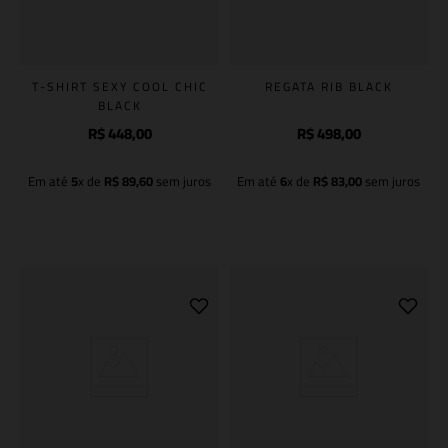
T-SHIRT SEXY COOL CHIC
REGATA RIB BLACK
BLACK
R$
448
,
00
R$
498
,
00
Em até
5
x de
R$
89
,
60
sem juros
Em até
6
x de
R$
83
,
00
sem juros
Adicionar à sacola
Adicionar à sacola