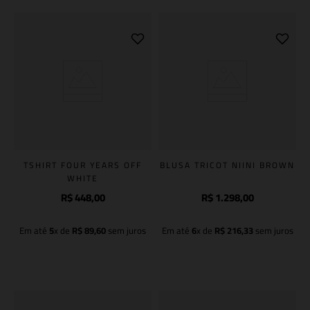
TSHIRT FOUR YEARS OFF
BLUSA TRICOT NIINI BROWN
WHITE
R$
448
,
00
R$
1
.
298
,
00
Em até
5
x de
R$
89
,
60
sem juros
Em até
6
x de
R$
216
,
33
sem juros
Adicionar à sacola
Adicionar à sacola