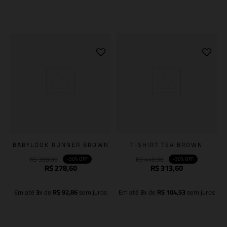
Adicionar à sacola
Adicionar à sacola
BABYLOOK RUNNER BROWN
T-SHIRT TEA BROWN
R$
398
,
00
R$
448
,
00
-
30%
OFF
-
30%
OFF
R$
278
,
60
R$
313
,
60
Em até
3
x de
R$
92
,
86
sem juros
Em até
3
x de
R$
104
,
53
sem juros
Adicionar à sacola
Adicionar à sacola