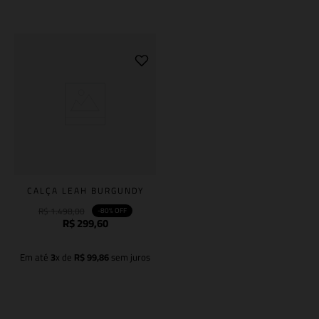
Adicionar à sacola
Adicionar à sacola
CALÇA LEAH BURGUNDY
R$
1
.
498
,
00
-
80%
OFF
R$
299
,
60
Em até
3
x de
R$
99
,
86
sem juros
Adicionar à sacola