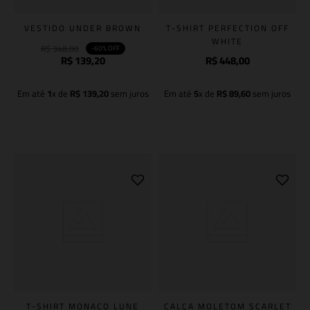
VESTIDO UNDER BROWN
T-SHIRT PERFECTION OFF
WHITE
R$
348
,
00
-
60%
OFF
R$
139
,
20
R$
448
,
00
Em até
1
x de
R$
139
,
20
sem juros
Em até
5
x de
R$
89
,
60
sem juros
Adicionar à sacola
Adicionar à sacola
T-SHIRT MONACO LUNE
CALÇA MOLETOM SCARLET