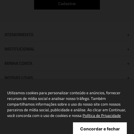
Cadastrar
ATENDIMENTO
+
INSTITUCIONAL
+
MINHA CONTA
+
NOSSAS LOJAS
+
Utilizamos cookies para personalizar conteúdo e anúncios, fornecer
recursos de mídia social e analisar nosso tráfego. Também
POWERED BY:
compartilhamos informações sobre o uso do nosso site com nossos
parceiros de mídia social, publicidade e análise. Ao clicar em Continuar,
você concorda com o uso de cookies e nossa
Política de Privacidade
Copyright® 2026 | NIINI todos os direitos reservados - CNPJ
Concordar e fechar
43.872.451/0006-36.