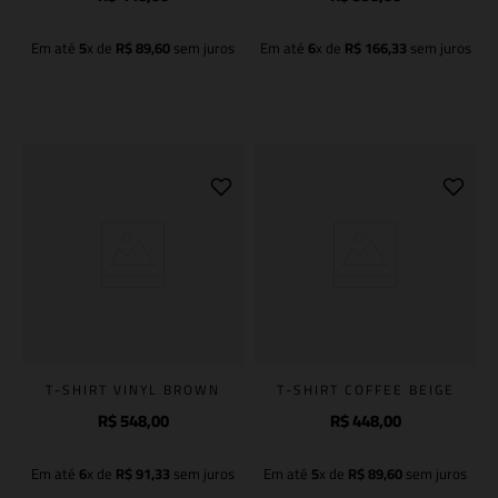
Em até
5
x de
R$
89
,
60
sem juros
Em até
6
x de
R$
166
,
33
sem juros
Adicionar à sacola
Adicionar à sacola
T-SHIRT VINYL BROWN
T-SHIRT COFFEE BEIGE
R$
548
,
00
R$
448
,
00
Em até
6
x de
R$
91
,
33
sem juros
Em até
5
x de
R$
89
,
60
sem juros