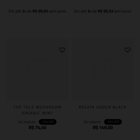
Em até
2
x de
R$
99
,
50
sem juros
Em até
3
x de
R$
99
,
33
sem juros
Adicionar à sacola
Adicionar à sacola
TOP TULE MUSHROOM
REGATA UNDER BLACK
ORGANIC MINT
R$
248
,
00
R$
298
,
00
-
70%
OFF
-
50%
OFF
R$
74
,
40
R$
149
,
00