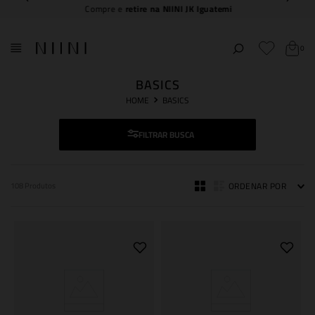
Compre e
retire na NIINI JK Iguatemi
0
BASICS
BASICS
FILTRAR
ORDENAR POR
108
Produtos