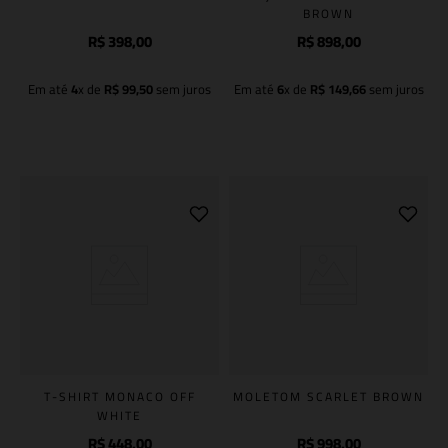
BROWN
R$
398
,
00
R$
898
,
00
Em até
4
x de
R$
99
,
50
sem juros
Em até
6
x de
R$
149
,
66
sem juros
Adicionar à sacola
Adicionar à sacola
T-SHIRT MONACO OFF
MOLETOM SCARLET BROWN
WHITE
R$
448
,
00
R$
998
,
00