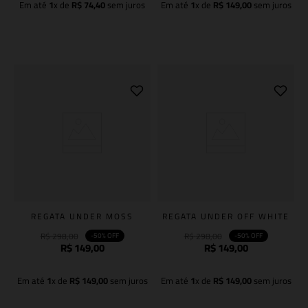
Em até
1
x de
R$
74
,
40
sem juros
Em até
1
x de
R$
149
,
00
sem juros
Adicionar à sacola
Adicionar à sacola
REGATA UNDER MOSS
REGATA UNDER OFF WHITE
R$
298
,
00
R$
298
,
00
-
50%
OFF
-
50%
OFF
R$
149
,
00
R$
149
,
00
Em até
1
x de
R$
149
,
00
sem juros
Em até
1
x de
R$
149
,
00
sem juros