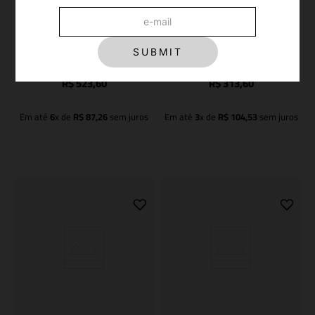
MOLETOM SKI CLUB BROWN
T-SHIRT SKI CLUB SOLEIL
SUBMIT
R$
748
,
00
R$
448
,
00
-
30%
OFF
-
30%
OFF
R$
523
,
60
R$
313
,
60
Em até
6
x de
R$
87
,
26
sem juros
Em até
3
x de
R$
104
,
53
sem juros
Adicionar à sacola
Adicionar à sacola