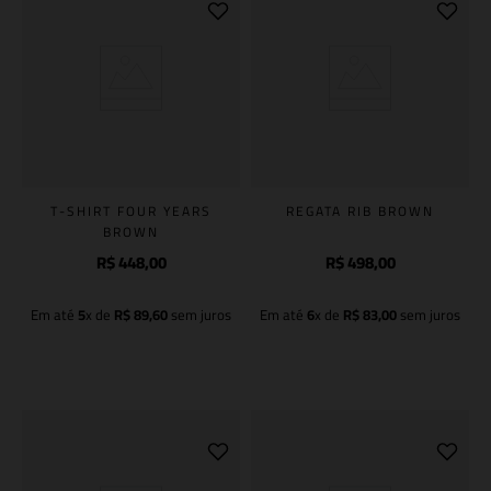
T-SHIRT FOUR YEARS
REGATA RIB BROWN
BROWN
R$
448
,
00
R$
498
,
00
Em até
5
x de
R$
89
,
60
sem juros
Em até
6
x de
R$
83
,
00
sem juros
Adicionar à sacola
Adicionar à sacola