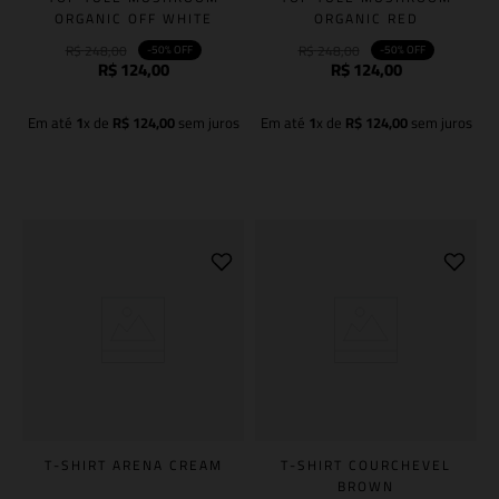
ORGANIC OFF WHITE
ORGANIC RED
R$
248
,
00
R$
248
,
00
-
50%
OFF
-
50%
OFF
R$
124
,
00
R$
124
,
00
Em até
1
x de
R$
124
,
00
sem juros
Em até
1
x de
R$
124
,
00
sem juros
Adicionar à sacola
Adicionar à sacola
T-SHIRT ARENA CREAM
T-SHIRT COURCHEVEL
BROWN