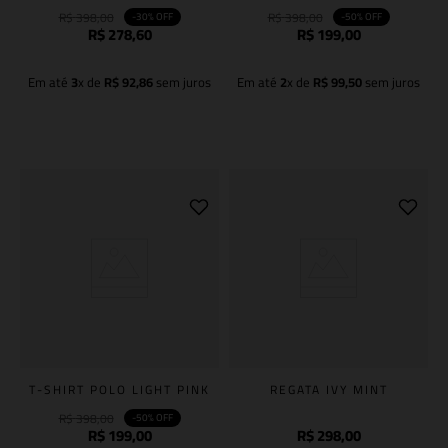
R$
398
,
00
R$
398
,
00
-
30%
OFF
-
50%
OFF
R$
278
,
60
R$
199
,
00
Em até
3
x de
R$
92
,
86
sem juros
Em até
2
x de
R$
99
,
50
sem juros
Adicionar à sacola
Adicionar à sacola
T-SHIRT POLO LIGHT PINK
REGATA IVY MINT
R$
398
,
00
-
50%
OFF
R$
199
,
00
R$
298
,
00