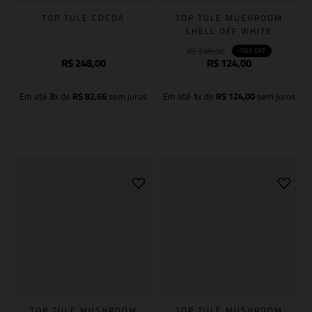
TOP TULE COCOA
TOP TULE MUSHROOM
SHELL OFF WHITE
R$
248
,
00
-
50%
OFF
R$
248
,
00
R$
124
,
00
Em até
3
x de
R$
82
,
66
sem juros
Em até
1
x de
R$
124
,
00
sem juros
Adicionar à sacola
Adicionar à sacola
TOP TULE MUSHROOM
TOP TULE MUSHROOM