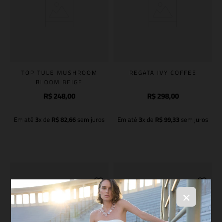
TOP TULE MUSHROOM
REGATA IVY COFFEE
BLOOM BEIGE
R$
248
,
00
R$
298
,
00
Em até
3
x de
R$
82
,
66
sem juros
Em até
3
x de
R$
99
,
33
sem juros
Adicionar à sacola
Adicionar à sacola
×