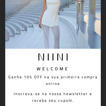
CALÇA CHARLIE DENIM
BLUSA TULE COCOA
BLUE
R$
698
,
00
-
30%
OFF
R$
488
,
60
R$
348
,
00
Em até
6
x de
R$
81
,
43
sem juros
Em até
4
x de
R$
87
,
00
sem juros
Adicionar à sacola
Adicionar à sacola
WELCOME
Ganhe 10% OFF na sua primeira compra
online
Inscreva-se na nossa newsletter e
receba seu cupom.