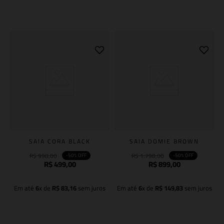
Adicionar à sacola
Adicionar à sacola
SAIA CORA BLACK
SAIA DOMIE BROWN
R$
998
,
00
R$
1
.
798
,
00
-
50%
OFF
-
50%
OFF
R$
499
,
00
R$
899
,
00
Em até
6
x de
R$
83
,
16
sem juros
Em até
6
x de
R$
149
,
83
sem juros
Adicionar à sacola
Adicionar à sacola