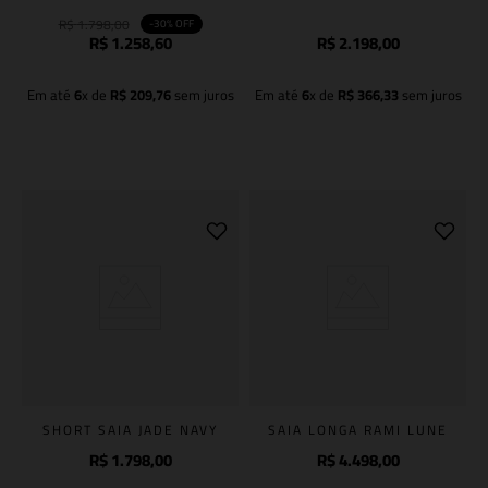
R$
1
.
798
,
00
-
30%
OFF
R$
1
.
258
,
60
R$
2
.
198
,
00
Em até
6
x de
R$
209
,
76
sem juros
Em até
6
x de
R$
366
,
33
sem juros
Adicionar à sacola
Adicionar à sacola
SHORT SAIA JADE NAVY
SAIA LONGA RAMI LUNE
R$
1
.
798
,
00
R$
4
.
498
,
00