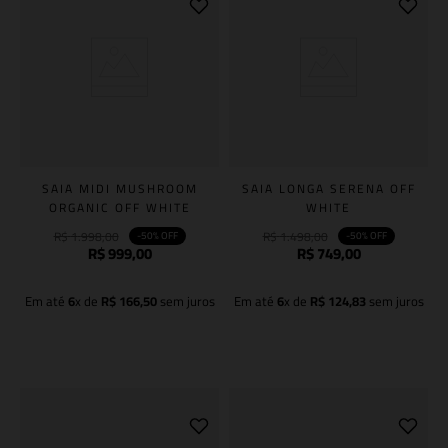
SAIA MIDI MUSHROOM
SAIA LONGA SERENA OFF
ORGANIC OFF WHITE
WHITE
R$
1
.
998
,
00
R$
1
.
498
,
00
-
50%
OFF
-
50%
OFF
R$
999
,
00
R$
749
,
00
Em até
6
x de
R$
166
,
50
sem juros
Em até
6
x de
R$
124
,
83
sem juros
Adicionar à sacola
Adicionar à sacola