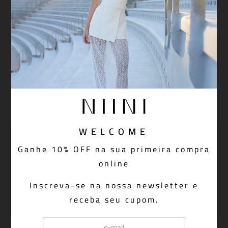
MINI SAIA GRETA OFF WHITE
SAIA LONGA STEFF PAETÊ
R$
1
.
398
,
00
R$
2
.
598
,
00
-
60%
OFF
-
50%
OFF
R$
559
,
20
R$
1
.
299
,
00
Em até
6
x de
R$
93
,
20
sem juros
Em até
6
x de
R$
216
,
50
sem juros
Adicionar à sacola
Adicionar à sacola
WELCOME
Ganhe 10% OFF na sua primeira compra
online
Inscreva-se na nossa newsletter e
receba seu cupom.