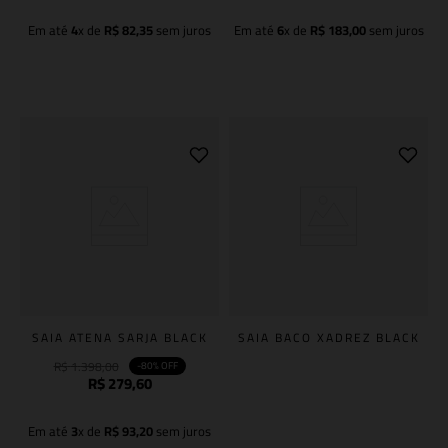
Em até
4
x de
R$
82
,
35
sem juros
Em até
6
x de
R$
183
,
00
sem juros
Adicionar à sacola
Adicionar à sacola
SAIA ATENA SARJA BLACK
SAIA BACO XADREZ BLACK
R$
1
.
398
,
00
-
80%
OFF
R$
279
,
60
Em até
3
x de
R$
93
,
20
sem juros