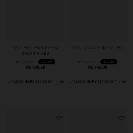
SAIA MIDI MUSHROOM
SAIA LONGA SERENA RED
ORGANIC RED
R$
1
.
998
,
00
R$
1
.
498
,
00
-
60%
OFF
-
50%
OFF
R$
799
,
20
R$
749
,
00
Em até
6
x de
R$
133
,
20
sem juros
Em até
6
x de
R$
124
,
83
sem juros
Adicionar à sacola
Adicionar à sacola