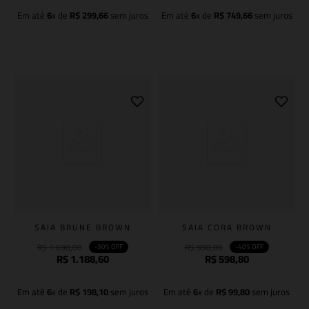
Em até
6
x de
R$
299
,
66
sem juros
Em até
6
x de
R$
749
,
66
sem juros
Adicionar à sacola
Adicionar à sacola
SAIA BRUNE BROWN
SAIA CORA BROWN
R$
1
.
698
,
00
R$
998
,
00
-
30%
OFF
-
40%
OFF
R$
1
.
188
,
60
R$
598
,
80
Em até
6
x de
R$
198
,
10
sem juros
Em até
6
x de
R$
99
,
80
sem juros