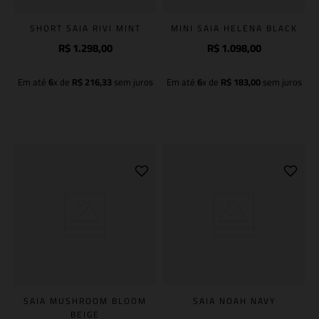
SHORT SAIA RIVI MINT
MINI SAIA HELENA BLACK
R$
1
.
298
,
00
R$
1
.
098
,
00
Em até
6
x de
R$
216
,
33
sem juros
Em até
6
x de
R$
183
,
00
sem juros
Adicionar à sacola
Adicionar à sacola
SAIA MUSHROOM BLOOM
SAIA NOAH NAVY
BEIGE