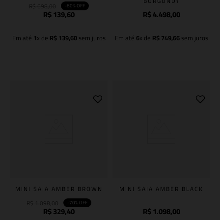
BURGUNDY
R$
698
,
00
-
80%
OFF
R$
139
,
60
R$
4
.
498
,
00
Em até
1
x de
R$
139
,
60
sem juros
Em até
6
x de
R$
749
,
66
sem juros
Adicionar à sacola
Adicionar à sacola
MINI SAIA AMBER BROWN
MINI SAIA AMBER BLACK
R$
1
.
098
,
00
-
70%
OFF
R$
329
,
40
R$
1
.
098
,
00