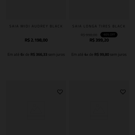
SAIA MIDI AUDREY BLACK
SAIA LONGA TIRES BLACK
R$
998
,
00
-
60%
OFF
R$
2
.
198
,
00
R$
399
,
20
Em até
6
x de
R$
366
,
33
sem juros
Em até
4
x de
R$
99
,
80
sem juros
Adicionar à sacola
Adicionar à sacola