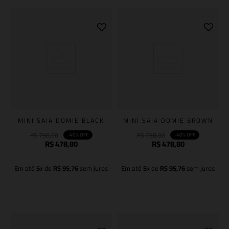
MINI SAIA DOMIE BLACK
MINI SAIA DOMIE BROWN
R$
798
,
00
R$
798
,
00
-
40%
OFF
-
40%
OFF
R$
478
,
80
R$
478
,
80
Em até
5
x de
R$
95
,
76
sem juros
Em até
5
x de
R$
95
,
76
sem juros
Adicionar à sacola
Adicionar à sacola