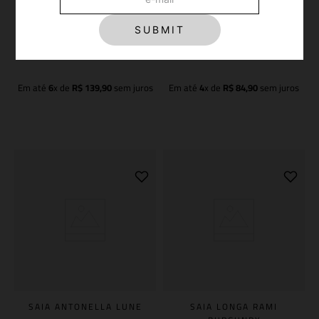
SAIA LONGA MUSHROOM
SAIA MIDI AMALIA LIME
ORGANIC MINT
SUBMIT
R$
2
.
798
,
00
R$
1
.
698
,
00
-
70%
OFF
-
80%
OFF
R$
839
,
40
R$
339
,
60
Em até
6
x de
R$
139
,
90
sem juros
Em até
4
x de
R$
84
,
90
sem juros
Adicionar à sacola
Adicionar à sacola
SAIA ANTONELLA LUNE
SAIA LONGA RAMI