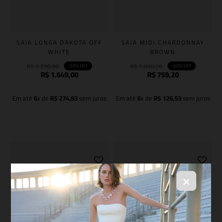
SAIA LONGA DAKOTA OFF
SAIA MIDI CHARDONNAY
WHITE
BROWN
R$
3
.
298
,
00
R$
1
.
898
,
00
-
50%
OFF
-
60%
OFF
R$
1
.
649
,
00
R$
759
,
20
Em até
6
x de
R$
274
,
83
sem juros
Em até
6
x de
R$
126
,
53
sem juros
Adicionar à sacola
Adicionar à sacola
×