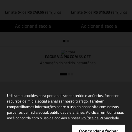
Em até
6
x de
R$
249
,
66
sem juros
Em até
6
x de
R$
316
,
33
sem juros
Adicionar à sacola
Adicionar à sacola
PAGUE VIA PIX COM 5% OFF
Aprovação do pedido instantânea
Utilizamos cookies para personalizar conteúdo e anúncios, fornecer
Newsletter: join us!
recursos de mídia social e analisar nosso tráfego. Também
compartilhamos informações sobre o uso do nosso site com nossos
Inscreva-se em nossa newsletter para receber
parceiros de mídia social, publicidade e análise. Ao clicar em Continuar,
novidades, promoções e muito mais
você concorda com o uso de cookies e nossa
Política de Privacidade
Concordar e fechar