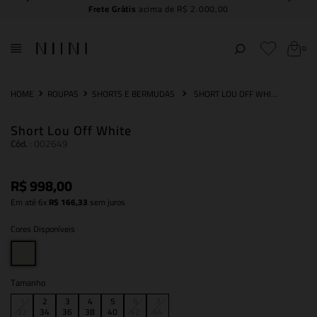
Frete Grátis
acima de R$ 2.000,00
0
ROUPAS
SHORTS E BERMUDAS
SHORT LOU OFF WHITE
Short Lou Off White
Cód.
:
002649
R$
998
,
00
Em até
6
x
R$
166
,
33
sem juros
Cores Disponíveis
Tamanho
1
2
3
4
5
6
7
32
34
36
38
40
42
44