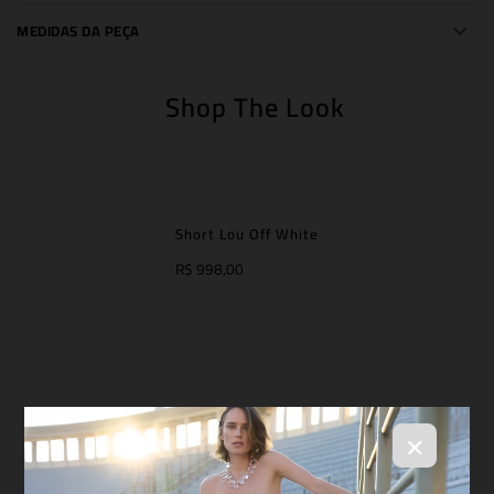
MEDIDAS DA PEÇA
Shop The Look
Short Lou Off White
R$ 998,00
×