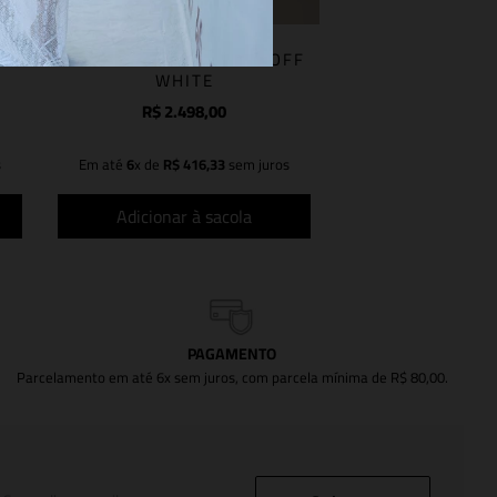
VESTIDO MIDI CHIARA OFF
WHITE
R$
2
.
498
,
00
s
Em até
6
x de
R$
416
,
33
sem juros
Adicionar à sacola
PAGAMENTO
Parcelamento em até 6x sem juros, com parcela mínima de R$ 80,00.