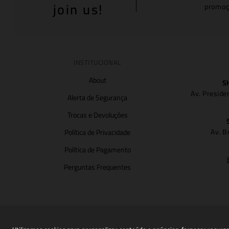
join us!
promoç
INSTITUCIONAL
About
S
Av. Preside
Alerta de Segurança
Trocas e Devoluções
Av. B
Política de Privacidade
Política de Pagamento
Perguntas Frequentes