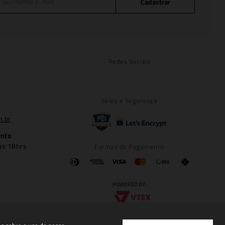
Cadastrar
Redes Sociais
Selos e Segurança
m.br
ento
ás 18hrs
Formas de Pagamento
POWERED BY: