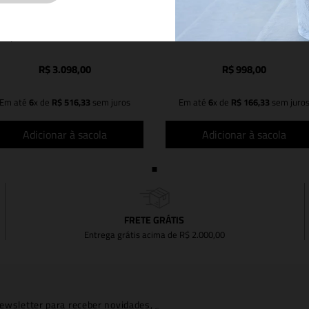
JAQUETA LOU OFF WHITE
SHORT LOU OFF WHITE
R$
3
.
098
,
00
R$
998
,
00
Em até
6
x de
R$
516
,
33
sem juros
Em até
6
x de
R$
166
,
33
sem juro
Adicionar à sacola
Adicionar à sacola
FRETE GRÁTIS
Entrega grátis acima de R$ 2.000,00
ewsletter para receber novidades,