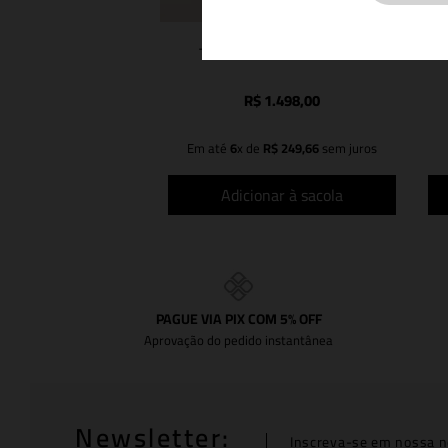
TOP LOU OFF WHITE
R$
1
.
498
,
00
Em até
6
x de
R$
249
,
66
sem juros
Adicionar à sacola
PAGUE VIA PIX COM 5% OFF
Aprovação do pedido instantânea
Newsletter:
Inscreva-se em nossa n