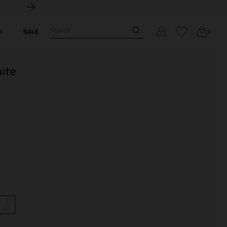
Search
I
SALE
0
ite
7
44