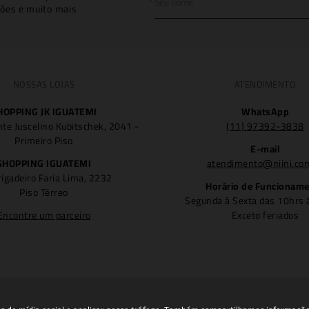
ões e muito mais
NOSSAS LOJAS
ATENDIMENTO
HOPPING JK IGUATEMI
WhatsApp
nte Juscelino Kubitschek, 2041 -
(11) 97392-3838
Primeiro Piso
E-mail
SHOPPING IGUATEMI
atendimento@niini.co
rigadeiro Faria Lima, 2232
Horário de Funcionam
Piso Térreo
Segunda à Sexta das 10hrs 
Encontre um parceiro
Exceto feriados