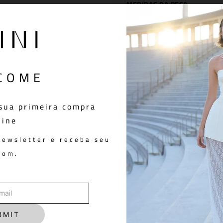
MEDIDAS DA PEÇA
VESTIDO LOU OFF WHITE
You May Also Like
COME
sua primeira compra
line
newsletter e receba seu
pom.
BMIT