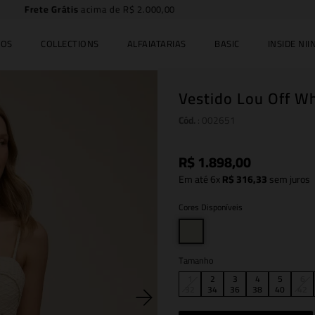
5% off no PIX
IOS
COLLECTIONS
ALFAIATARIAS
BASIC
INSIDE NIIN
Vestido Lou Off Wh
Cód.
:
002651
R$
1
.
898
,
00
Em até
6
x
R$
316
,
33
sem juros
Cores Disponíveis
Tamanho
1
2
3
4
5
6
32
34
36
38
40
42