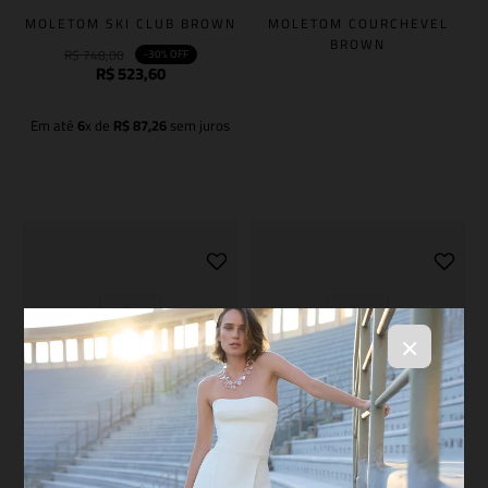
MOLETOM SKI CLUB BROWN
MOLETOM COURCHEVEL
BROWN
R$
748
,
00
-
30%
OFF
R$
523
,
60
Em até
6
x de
R$
87
,
26
sem juros
Adicionar à sacola
×
PULL MUSHROOM SHELL
PULL TANINO OFF WHITE
LUNE