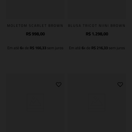
MOLETOM SCARLET BROWN
BLUSA TRICOT NIINI BROWN
R$
998
,
00
R$
1
.
298
,
00
Em até
6
x de
R$
166
,
33
sem juros
Em até
6
x de
R$
216
,
33
sem juros
Adicionar à sacola
Adicionar à sacola