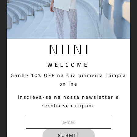
WELCOME
Ganhe 10% OFF na sua primeira compra
online
Inscreva-se na nossa newsletter e
PULL LINE BROWN
MOLETOM WINE GLASS OFF
WHITE
receba seu cupom.
SUBMIT