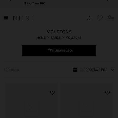
Frete Grátis
acima de R$ 2.000,00
0
MOLETONS
BASICS
MOLETONS
FILTRAR
ORDENAR POR
10
Produtos