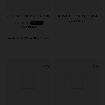
VESTIDO CURTO ARYA RED
BLUSA TULE MUSHROOM
FLOWER OFF
R$
1
.
698
,
00
-
80%
OFF
R$
339
,
60
Em até
4
x de
R$
84
,
90
sem juros
Adicionar à sacola