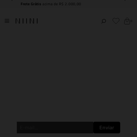
Compre e
retire na NIINI JK Iguatemi
0
CADASTRE-SE E RECEBA O
ACESSO
ANTECIPADO AOS
DESCONTOS ESPECIAIS!
Enviar