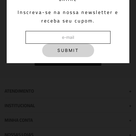
Newsletter: join us!
Inscreva-se na nossa newsletter e
Inscreva-se em nossa newsletter para receber
receba seu cupom.
novidades, promoções e muito mais
SUBMIT
Cadastrar
ATENDIMENTO
+
INSTITUCIONAL
+
MINHA CONTA
+
NOSSAS LOJAS
+