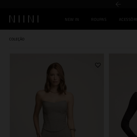
5% off no PIX
NEW IN
ROUPAS
ACESSÓR
COLEÇÃO