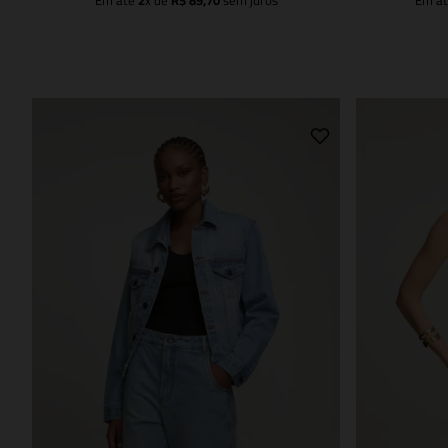
Em até
2
x de
R$
89
,
70
sem juros
Em a
Adicionar à sacola