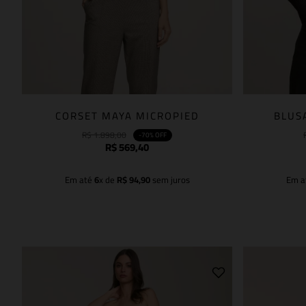
CORSET MAYA MICROPIED
BLUS
R$
1
.
898
,
00
-
70%
OFF
R$
569
,
40
Em até
6
x de
R$
94
,
90
sem juros
Em a
Adicionar à sacola