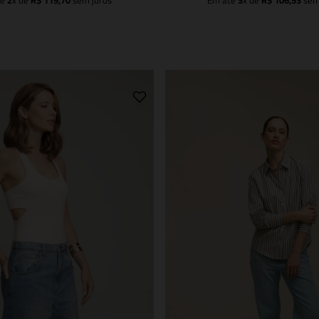
té
2
x de
R$
119
,
70
sem juros
Em até
3
x de
R$
106
,
53
sem
Adicionar à sacola
Adicionar à sacola