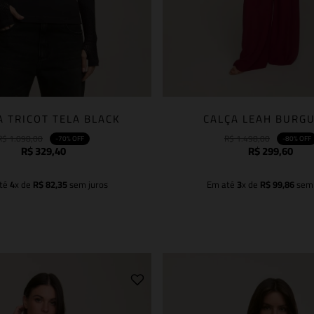
A TRICOT TELA BLACK
CALÇA LEAH BURG
R$
1
.
098
,
00
R$
1
.
498
,
00
-
70%
OFF
-
80%
OFF
R$
329
,
40
R$
299
,
60
té
4
x de
R$
82
,
35
sem juros
Em até
3
x de
R$
99
,
86
sem 
Adicionar à sacola
Adicionar à sacola