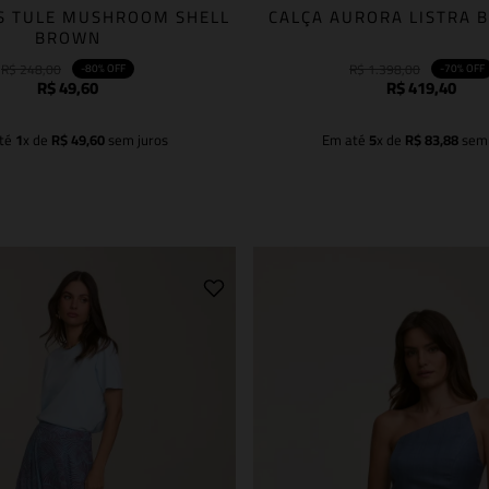
S TULE MUSHROOM SHELL
CALÇA AURORA LISTRA 
BROWN
R$
248
,
00
R$
1
.
398
,
00
-
80%
OFF
-
70%
OFF
R$
49
,
60
R$
419
,
40
té
1
x de
R$
49
,
60
sem juros
Em até
5
x de
R$
83
,
88
sem 
Adicionar à sacola
Adicionar à sacola