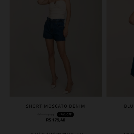
SHORT MOSCATO DENIM
BLU
R$
598
,
00
-
70%
OFF
R$
179
,
40