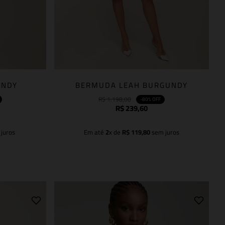
UNDY
BERMUDA LEAH BURGUNDY
R$
1
.
198
,
00
-
80%
OFF
R$
239
,
60
juros
Em até
2
x de
R$
119
,
80
sem juros
Adicionar à sacola