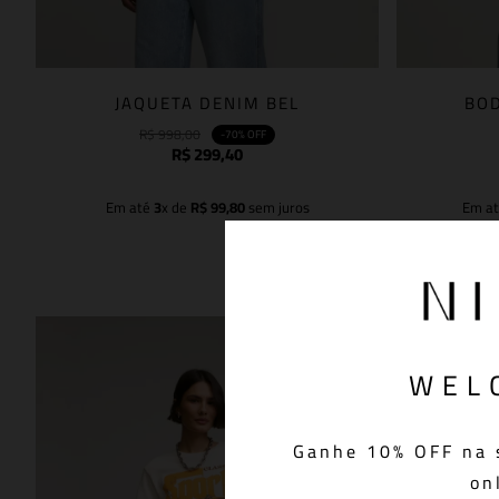
JAQUETA DENIM BEL
BOD
R$
998
,
00
-
70%
OFF
R$
299
,
40
Em até
3
x de
R$
99
,
80
sem juros
Em a
Adicionar à sacola
WEL
Ganhe 10% OFF na 
on