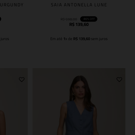
BURGUNDY
SAIA ANTONELLA LUNE
R$
698
,
00
-
80%
OFF
R$
139
,
60
juros
Em até
1
x de
R$
139
,
60
sem juros
Adicionar à sacola