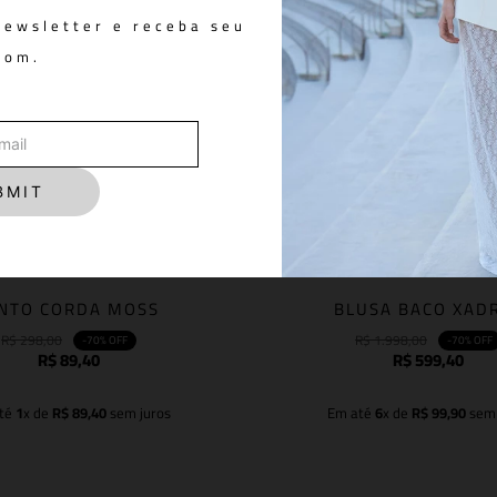
newsletter e receba seu
pom.
BMIT
INTO CORDA MOSS
BLUSA BACO XAD
R$
298
,
00
R$
1
.
998
,
00
-
70%
OFF
-
70%
OFF
R$
89
,
40
R$
599
,
40
té
1
x de
R$
89
,
40
sem juros
Em até
6
x de
R$
99
,
90
sem 
Adicionar à sacola
Adicionar à sacola