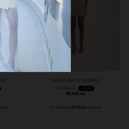
REZ
SHORT BACO XADREZ
R$
1
.
998
,
00
-
70%
OFF
R$
599
,
40
juros
Em até
6
x de
R$
99
,
90
sem juros
Adicionar à sacola