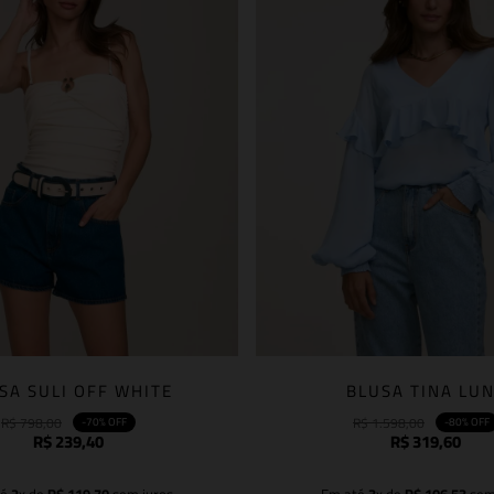
SA SULI OFF WHITE
BLUSA TINA LU
R$
798
,
00
R$
1
.
598
,
00
-
70%
OFF
-
80%
OFF
R$
239
,
40
R$
319
,
60