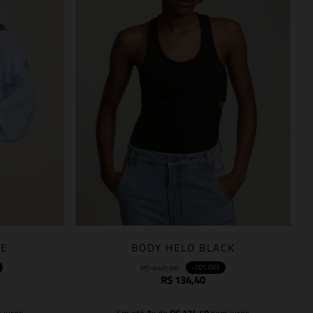
NE
BODY HELO BLACK
R$
448
,
00
-
70%
OFF
R$
134
,
40