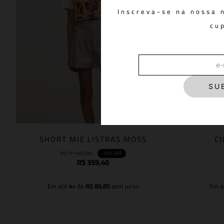
Inscreva-se na nossa 
cu
SU
SHORT MIE LISTRAS MOSS
C
R$
1
.
198
,
00
-
70%
OFF
R$
359
,
40
Em até
4
x de
R$
89
,
85
sem juros
Em a
Adicionar à sacola