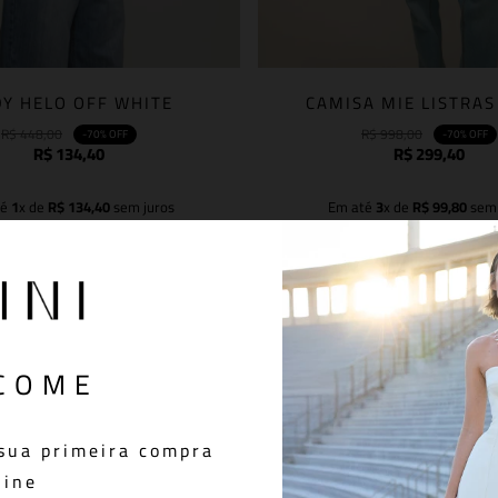
Y HELO OFF WHITE
CAMISA MIE LISTRA
R$
448
,
00
R$
998
,
00
-
70%
OFF
-
70%
OFF
R$
134
,
40
R$
299
,
40
té
1
x de
R$
134
,
40
sem juros
Em até
3
x de
R$
99
,
80
sem 
Adicionar à sacola
Adicionar à sacola
COME
sua primeira compra
line