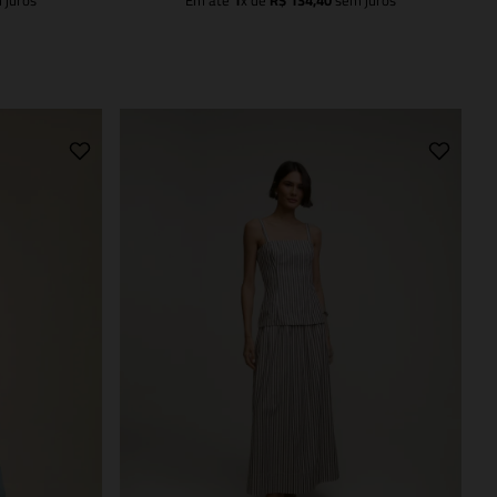
 juros
Em até
1
x de
R$
134
,
40
sem juros
Adicionar à sacola