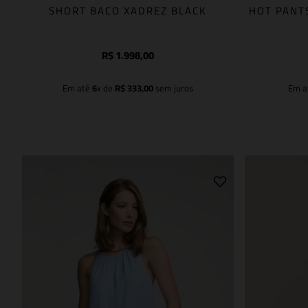
SHORT BACO XADREZ BLACK
HOT PANT
R$
1
.
998
,
00
Em até
6
x de
R$
333
,
00
sem juros
Em a
Adicionar à sacola