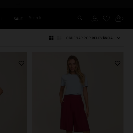
Search
I
SALE
0
ORDENAR POR
RELEVÂNCIA