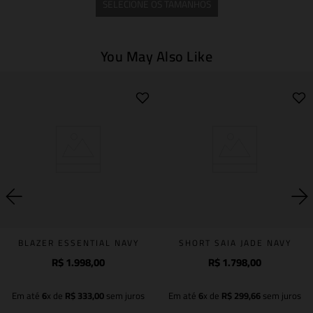
SELECIONE OS TAMANHOS
You May Also Like
BLAZER ESSENTIAL NAVY
SHORT SAIA JADE NAVY
R$
1
.
998
,
00
R$
1
.
798
,
00
Em até
6
x de
R$
333
,
00
sem juros
Em até
6
x de
R$
299
,
66
sem juros