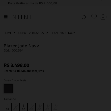
Compre e
retire na NIINI JK Iguatemi
0
ROUPAS
BLAZERS
BLAZER JADE NAVY
Blazer Jade Navy
Cód.
:
002594
R$
3
.
498
,
00
Em até
6
x
R$
583
,
00
sem juros
Cores Disponíveis
Tamanho
1
2
3
4
5
6
7
32
34
36
38
40
42
44