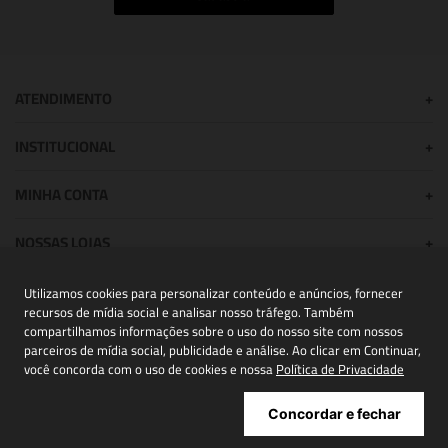
ATENDIMENTO
+
INSTITUCIONAL
+
MINHA CONTA
+
NOSSAS LOJAS
+
Utilizamos cookies para personalizar conteúdo e anúncios, fornecer
recursos de mídia social e analisar nosso tráfego. Também
POWERED BY:
compartilhamos informações sobre o uso do nosso site com nossos
parceiros de mídia social, publicidade e análise. Ao clicar em Continuar,
você concorda com o uso de cookies e nossa
Política de Privacidade
Copyright® 2026 | NIINI todos os direitos reservados - CNPJ
Concordar e fechar
43.872.451/0006-36.