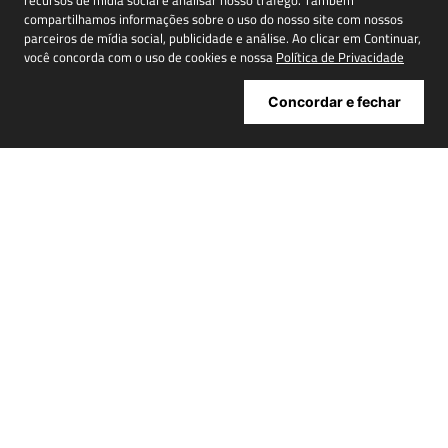
recursos de mídia social e analisar nosso tráfego. Também
compartilhamos informações sobre o uso do nosso site com nossos
Cadastrar
parceiros de mídia social, publicidade e análise. Ao clicar em Continuar,
você concorda com o uso de cookies e nossa
Política de Privacidade
Concordar e fechar
ATENDIMENTO
+
INSTITUCIONAL
+
MINHA CONTA
+
NOSSAS LOJAS
+
POWERED BY:
Copyright® 2026 | NIINI todos os direitos reservados - CNPJ