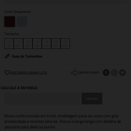
Cores Disponíveis
Tamanho
1
2
3
4
5
6
7
32
34
36
38
40
42
44
Guia de Tamanhos
COMPARTILHAR
Blusa confeccionada em tricot, modelagem justa ao corpo com gola
arredondada e recortes laterais. Possui manga longa com detalhe de
passante para dedo no punho.