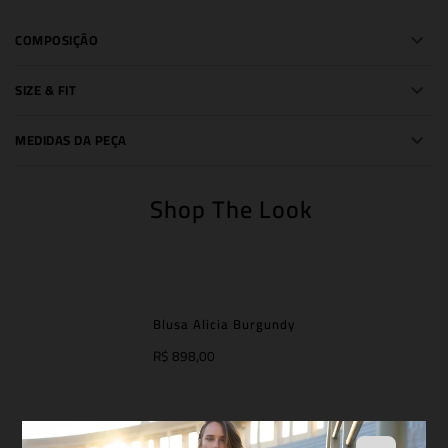
COMPOSIÇÃO
SIZE & FIT
MEDIDAS DA PEÇA
Shop The Look
Blusa Alicia Burgundy
R$ 898,00