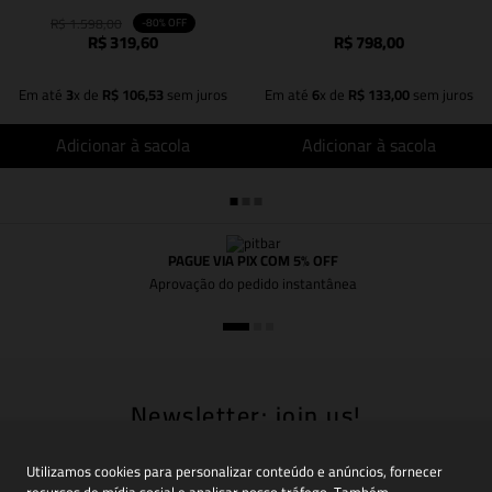
R$
1
.
598
,
00
-
80%
OFF
R$
319
,
60
R$
798
,
00
Em até
3
x de
R$
106
,
53
sem juros
Em até
6
x de
R$
133
,
00
sem juros
Adicionar à sacola
Adicionar à sacola
PAGUE VIA PIX COM 5% OFF
Aprovação do pedido instantânea
Newsletter: join us!
Inscreva-se em nossa newsletter para receber
Utilizamos cookies para personalizar conteúdo e anúncios, fornecer
novidades, promoções e muito mais