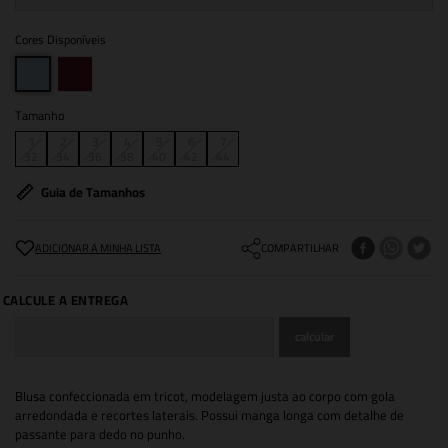
Cores Disponíveis
Tamanho
1
2
3
4
5
6
7
32
34
36
38
40
42
44
Guia de Tamanhos
COMPARTILHAR
Blusa confeccionada em tricot, modelagem justa ao corpo com gola
arredondada e recortes laterais. Possui manga longa com detalhe de
passante para dedo no punho.