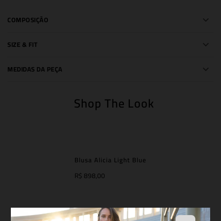
COMPOSIÇÃO
SIZE & FIT
MEDIDAS DA PEÇA
Shop The Look
Blusa Alicia Light Blue
R$ 898,00