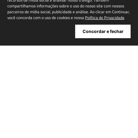
recursos de mídia social e analisar nosso tráfego. Também
compartilhamos informações sobre o uso do nosso site com nossos
parceiros de mídia social, publicidade e análise. Ao clicar em Continuar,
você concorda com o uso de cookies e nossa
Política de Privacidade
Cadastrar
Concordar e fechar
ATENDIMENTO
+
INSTITUCIONAL
+
MINHA CONTA
+
NOSSAS LOJAS
+
POWERED BY: