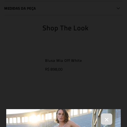
MEDIDAS DA PEÇA
Shop The Look
Blusa Mia Off White
R$ 898,00
×