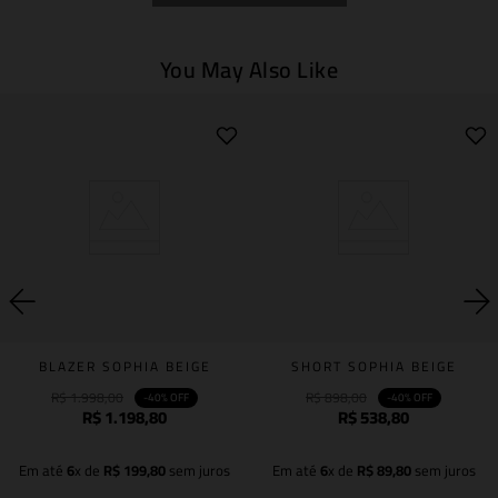
You May Also Like
BLAZER SOPHIA BEIGE
SHORT SOPHIA BEIGE
R$
1
.
998
,
00
R$
898
,
00
-
40%
OFF
-
40%
OFF
R$
1
.
198
,
80
R$
538
,
80
Em até
6
x de
R$
199
,
80
sem juros
Em até
6
x de
R$
89
,
80
sem juros