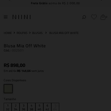
Frete Grátis
acima de R$ 2.000,00
0
ROUPAS
BLUSAS
BLUSA MIA OFF WHITE
Blusa Mia Off White
Cód.
:
002501
R$
898
,
00
Em até
6
x
R$
149
,
66
sem juros
Cores Disponíveis
Tamanho
1
2
3
4
5
6
7
32
34
36
38
40
42
44