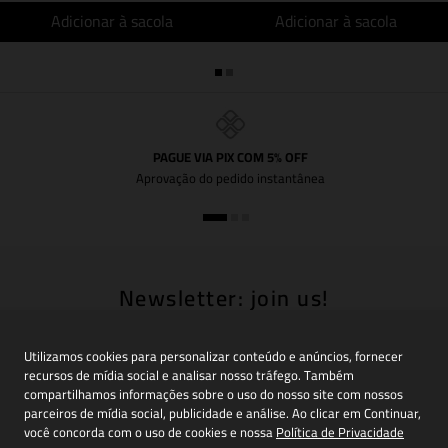
Adicionar à sacola
Adicionar à sacola
PAGUE VIA PIX COM 5% OFF
Aprovação do pedido instantânea
Newsletter: join us!
Inscreva-se em nossa newsletter para receber
novidades, promoções e muito mais
Utilizamos cookies para personalizar conteúdo e anúncios, fornecer
recursos de mídia social e analisar nosso tráfego. Também
compartilhamos informações sobre o uso do nosso site com nossos
parceiros de mídia social, publicidade e análise. Ao clicar em Continuar,
você concorda com o uso de cookies e nossa
Política de Privacidade