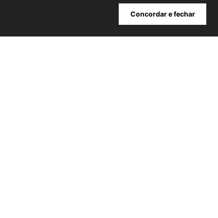
Cadastrar
Concordar e fechar
ATENDIMENTO
+
INSTITUCIONAL
+
MINHA CONTA
+
NOSSAS LOJAS
+
POWERED BY:
Copyright® 2026 | NIINI todos os direitos reservados - CNPJ