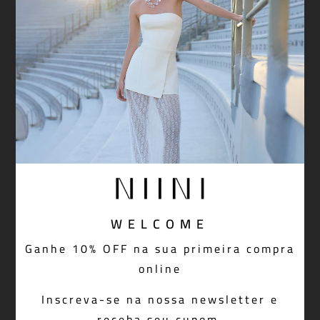
WELCOME
Calça Sophia Beige
Ganhe 10% OFF na sua primeira compra
R$ 1.098,00
online
Inscreva-se na nossa newsletter e
receba seu cupom.