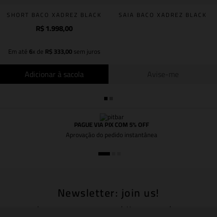
SHORT BACO XADREZ BLACK
SAIA BACO XADREZ BLACK
R$
1
.
998
,
00
Em até
6
x de
R$
333
,
00
sem juros
Adicionar à sacola
Avise-me
PAGUE VIA PIX COM 5% OFF
Aprovação do pedido instantânea
Newsletter: join us!
Inscreva-se em nossa newsletter para receber