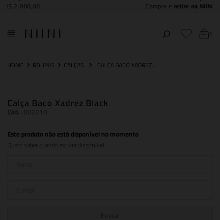
Compre e
retire na NIINI JK Iguatemi
0
ROUPAS
CALÇAS
CALÇA BACO XADREZ BLACK
Calça Baco Xadrez Black
Cód.
:
002210
Este produto não está disponível no momento
Quero saber quando estiver disponível
Enviar