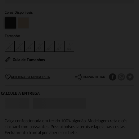
Cores Disponíveis
Tamanho
1
2
3
4
5
6
7
32
34
36
38
40
42
44
Guia de Tamanhos
COMPARTILHAR
Calça confeccionada em tecido 100% algodão. Modelagem reta e cós
clochard com passantes. Possui bolsos laterais e lapela nas costas.
Fechamento frontal por zíper e colchete.