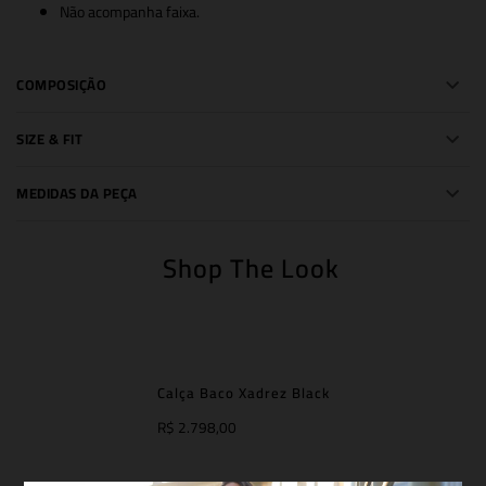
Não acompanha faixa.
COMPOSIÇÃO
SIZE & FIT
MEDIDAS DA PEÇA
Shop The Look
Calça Baco Xadrez Black
R$ 2.798,00