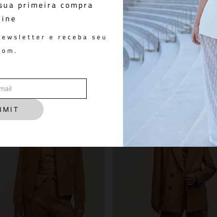
sua primeira compra
line
e
Top Lilly Toffee
R$ 798,00
newsletter e receba seu
pom.
You May Also Like
BMIT