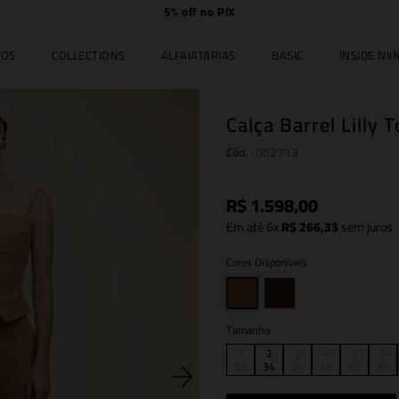
Compre
online e
retire
no JK Iguatemi.
IOS
COLLECTIONS
ALFAIATARIAS
BASIC
INSIDE NIIN
Calça Barrel Lilly T
Cód.
:
002713
R$
1
.
598
,
00
Em até
6
x
R$
266
,
33
sem juros
Cores Disponíveis
Tamanho
1
2
3
4
5
6
32
34
36
38
40
42