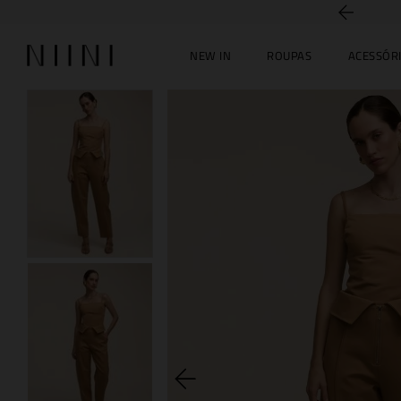
5% off no PIX
NEW IN
ROUPAS
ACESSÓR