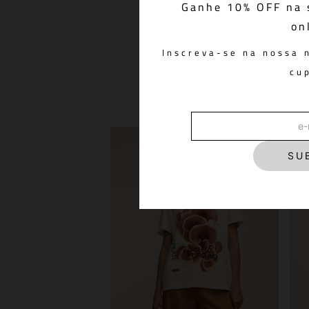
Ganhe 10% OFF na 
on
Calça Barrel Lilly Toffe
R$ 1.598,00
Inscreva-se na nossa 
cu
SU