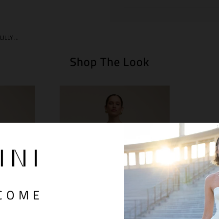
CALÇA BARREL LILLY TOFFEE
Shop The Look
COME
S