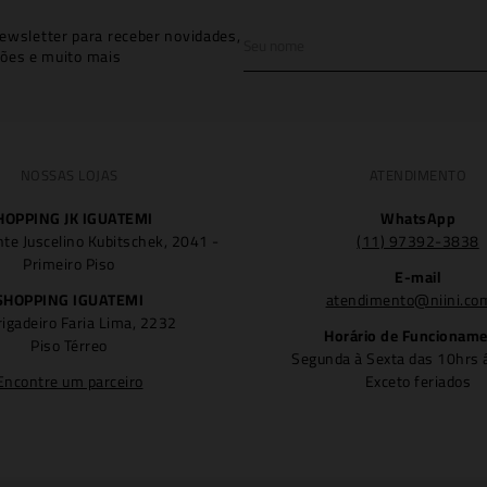
ewsletter para receber novidades,
ões e muito mais
NOSSAS LOJAS
ATENDIMENTO
HOPPING JK IGUATEMI
WhatsApp
nte Juscelino Kubitschek, 2041 -
(11) 97392-3838
Primeiro Piso
E-mail
SHOPPING IGUATEMI
atendimento@niini.co
rigadeiro Faria Lima, 2232
Horário de Funcionam
Piso Térreo
Segunda à Sexta das 10hrs 
Encontre um parceiro
Exceto feriados