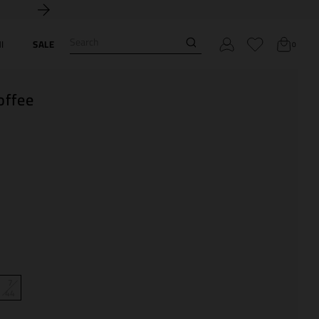
Search
I
SALE
0
offee
7
44