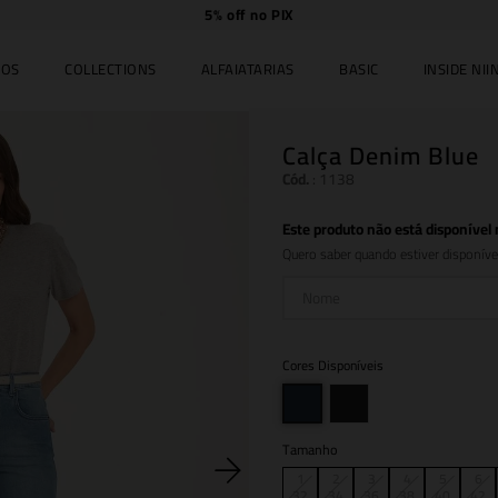
Compre
online e
retire
no JK Iguate
IOS
COLLECTIONS
ALFAIATARIAS
BASIC
INSIDE NIIN
Calça Denim Blue
Cód.
:
1138
Este produto não está disponíve
Quero saber quando estiver disponíve
Cores Disponíveis
Tamanho
1
2
3
4
5
6
32
34
36
38
40
42