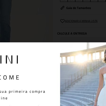
Guia de Tamanhos
Calça feita em jeans, modelagem 
N. Fechamento em botões assina
leve para melhor conforto.
COME
COMPOSIÇÃO
SIZE & FIT
sua primeira compra
line
MEDIDAS DA PEÇA