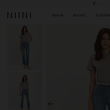
5% off no PIX
NEW IN
ROUPAS
ACESSÓR