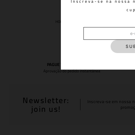
Inscreva-se na nossa 
cu
EARLY ACCESS
CALÇA DENIM BLUE
SU
PAGUE VIA PIX COM 5% OFF
Aprovação do pedido instantânea
Newsletter:
Inscreva-se em nossa n
join us!
promoç