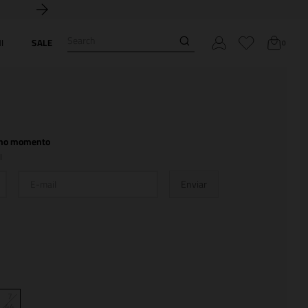
mi.
Search
I
SALE
0
l no momento
l
Enviar
7
44