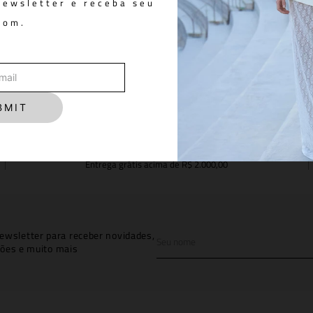
newsletter e receba seu
pom.
You May Also Like
BMIT
FRETE GRÁTIS
Entrega grátis acima de R$ 2.000,00
ewsletter para receber novidades,
ões e muito mais