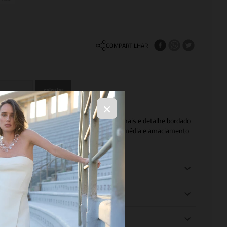
COMPARTILHAR
×
com efeito rise bootcut com bolsos funcionais e detalhe bordado
dos pela NIINI. A peça apresenta lavagem média e amaciamento