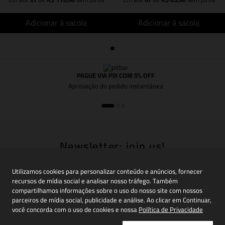
Adicionar à sacola
Adicionar à sacola
PAGUE VIA PIX COM 5% OFF
Aprovação do pedido instantânea
Newsletter: join us!
Inscreva-se em nossa newsletter para receber
Utilizamos cookies para personalizar conteúdo e anúncios, fornecer
novidades, promoções e muito mais
recursos de mídia social e analisar nosso tráfego. Também
compartilhamos informações sobre o uso do nosso site com nossos
parceiros de mídia social, publicidade e análise. Ao clicar em Continuar,
você concorda com o uso de cookies e nossa
Política de Privacidade