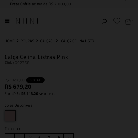
Compre e
retire na NIINI JK Iguatemi
0
ROUPAS
CALÇAS
CALÇA CELINA LISTRAS PINK
Calça Celina Listras Pink
Cód.
:
002358
R$
1
.
698
,
00
-
60%
OFF
R$
679
,
20
Em até
6
x
R$
113
,
20
sem juros
Cores Disponíveis
Tamanho
1
2
3
4
5
6
7