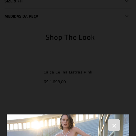
SIZE & FIT
MEDIDAS DA PEÇA
Shop The Look
Calça Celina Listras Pink
R$ 1.698,00
×