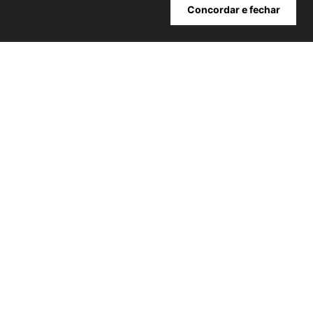
Concordar e fechar
Cadastrar
ATENDIMENTO
+
INSTITUCIONAL
+
MINHA CONTA
+
NOSSAS LOJAS
+
POWERED BY:
Copyright® 2026 | NIINI todos os direitos reservados - CNPJ