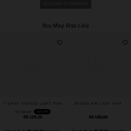
SELECIONE OS TAMANHOS
You May Also Like
T-SHIRT VINTAGE LIGHT PINK
REGATA RIB LIGHT PINK
R$
598
,
00
-
60%
OFF
R$
239
,
20
R$
498
,
00
Em até
2
x de
R$
119
,
60
sem juros
Em até
6
x de
R$
83
,
00
sem juros