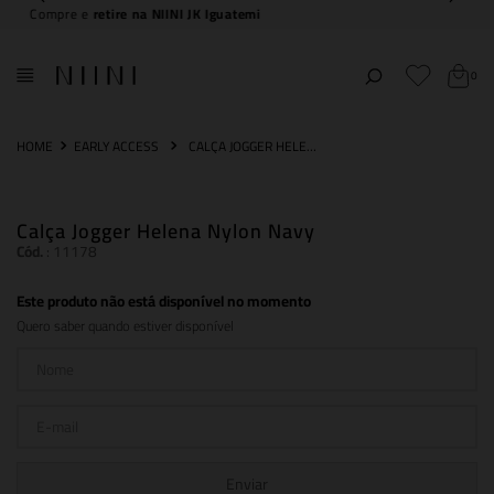
5% off no PIX
0
EARLY ACCESS
CALÇA JOGGER HELENA NYLON NAVY
Calça Jogger Helena Nylon Navy
Cód.
:
11178
Este produto não está disponível no momento
Quero saber quando estiver disponível
Enviar