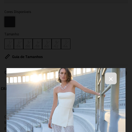
Cores Disponíveis
Tamanho
1
2
3
4
5
6
7
32
34
36
38
40
42
44
Guia de Tamanhos
COMPARTILHAR
×
Calça jogger confeccionada em tecido tecnológico. Possui pregas frontais,
bolsos laterais e costas. Detalhe de bolsos cargo nas pernas, passante
para cinto e ajuste em elástico na barra. Fechamento em colchete de