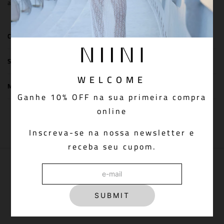
alfaiataria e zíper de metal.
COMPOSIÇÃO
SIZE & FIT
WELCOME
MEDIDAS DA PEÇA
Ganhe 10% OFF na sua primeira compra
online
You May Also Like
Inscreva-se na nossa newsletter e
receba seu cupom.
PAGUE VIA PIX COM 5% OFF
Aprovação do pedido instantânea
SUBMIT