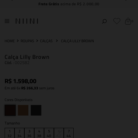
Frete Grátis
acima de R$ 2.000,00
0
ROUPAS
CALÇAS
CALÇA LILLY BROWN
Calça Lilly Brown
Cód.
:
002582
R$
1
.
598
,
00
Em até
6
x
R$
266
,
33
sem juros
Cores Disponíveis
Tamanho
1
2
3
4
5
6
7
32
34
36
38
40
42
44