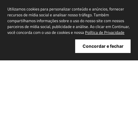
Inscreva-se em nossa newsletter para receber
novidades, promoções e muito mais
Utilizamos cookies para personalizar conteúdo e anúncios, fornecer
recursos de mídia social e analisar nosso tráfego. Também
compartilhamos informações sobre o uso do nosso site com nossos
parceiros de mídia social, publicidade e análise. Ao clicar em Continuar,
você concorda com o uso de cookies e nossa
Política de Privacidade
Cadastrar
Concordar e fechar
ATENDIMENTO
+
INSTITUCIONAL
+
MINHA CONTA
+
NOSSAS LOJAS
+