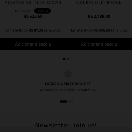
MOLETOM SKI CLUB BROWN
JAQUETA LILLY BROWN
R$
748
,
00
-
30%
OFF
R$
523
,
60
R$
2
.
198
,
00
Em até
6
x de
R$
87
,
26
sem juros
Em até
6
x de
R$
366
,
33
sem juros
Adicionar à sacola
Adicionar à sacola
PAGUE VIA PIX COM 5% OFF
Aprovação do pedido instantânea
Newsletter: join us!