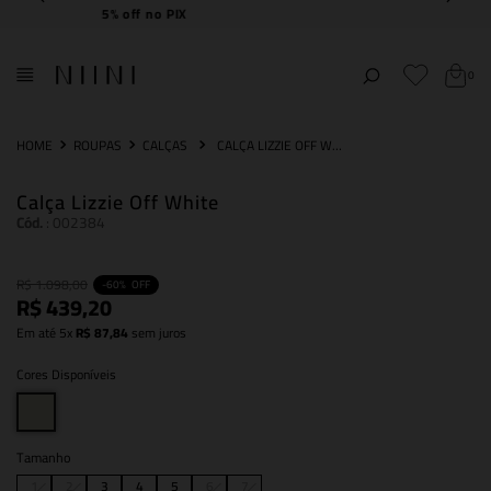
Frete Grátis
acima de R$ 2.000,00
0
ROUPAS
CALÇAS
CALÇA LIZZIE OFF WHITE
Calça Lizzie Off White
Cód.
:
002384
R$
1
.
098
,
00
-
60%
OFF
R$
439
,
20
Em até
5
x
R$
87
,
84
sem juros
Cores Disponíveis
Tamanho
1
2
3
4
5
6
7