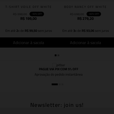
T-SHIRT VOILE OFF WHITE
BODY NANCY OFF WHITE
R$
398
,
00
R$
698
,
00
-
50%
OFF
-
60%
OFF
R$
199
,
00
R$
279
,
20
Em até
2
x de
R$
99
,
50
sem juros
Em até
3
x de
R$
93
,
06
sem juros
Adicionar à sacola
Adicionar à sacola
PAGUE VIA PIX COM 5% OFF
Aprovação do pedido instantânea
Newsletter: join us!
Inscreva-se em nossa newsletter para receber