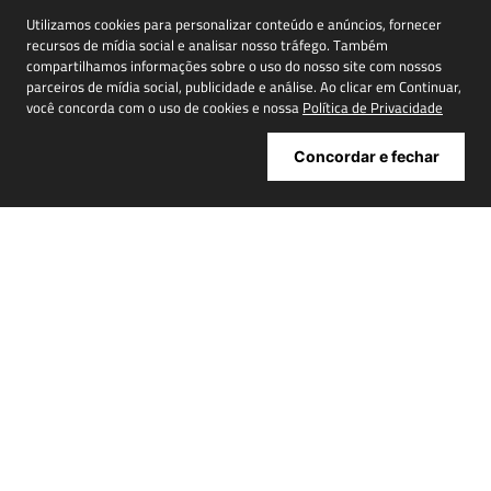
novidades, promoções e muito mais
Utilizamos cookies para personalizar conteúdo e anúncios, fornecer
recursos de mídia social e analisar nosso tráfego. Também
compartilhamos informações sobre o uso do nosso site com nossos
parceiros de mídia social, publicidade e análise. Ao clicar em Continuar,
você concorda com o uso de cookies e nossa
Política de Privacidade
Cadastrar
Concordar e fechar
ATENDIMENTO
+
INSTITUCIONAL
+
MINHA CONTA
+
NOSSAS LOJAS
+