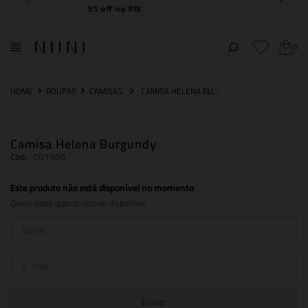
Frete Grátis
acima de R$ 2.000,00
0
ROUPAS
CAMISAS
CAMISA HELENA BURGUNDY
Camisa Helena Burgundy
Cód.
:
001906
Este produto não está disponível no momento
Quero saber quando estiver disponível
Enviar