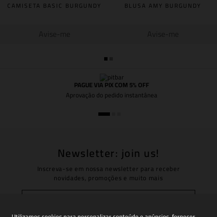
CAMISETA BASIC BURGUNDY
BLUSA AMY BURGUNDY
Avise-me
Avise-me
PAGUE VIA PIX COM 5% OFF
Aprovação do pedido instantânea
Newsletter: join us!
Inscreva-se em nossa newsletter para receber
novidades, promoções e muito mais
Utilizamos cookies para personalizar conteúdo e anúncios, fornecer