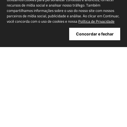
recursos de mídia social e analisar nosso tráfego. Também
compartilhamos informações sobre o uso do nosso site com nossos
Cadastrar
parceiros de mídia social, publicidade e análise. Ao clicar em Continuar,
você concorda com o uso de cookies e nossa
Política de Privacidade
Concordar e fechar
ATENDIMENTO
+
INSTITUCIONAL
+
MINHA CONTA
+
NOSSAS LOJAS
+
POWERED BY: