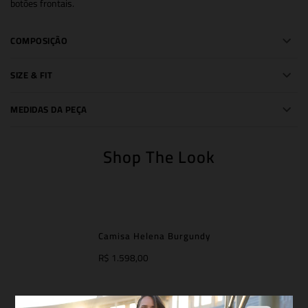
botões frontais.
COMPOSIÇÃO
SIZE & FIT
MEDIDAS DA PEÇA
Shop The Look
Camisa Helena Burgundy
R$ 1.598,00