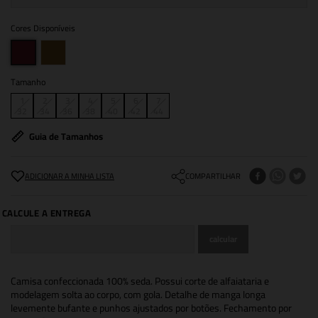
Cores Disponíveis
Tamanho
1
2
3
4
5
6
7
32
34
36
38
40
42
44
Guia de Tamanhos
COMPARTILHAR
Camisa confeccionada 100% seda. Possui corte de alfaiataria e
modelagem solta ao corpo, com gola. Detalhe de manga longa
levemente bufante e punhos ajustados por botões. Fechamento por