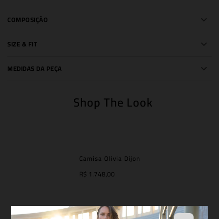
COMPOSIÇÃO
SIZE & FIT
MEDIDAS DA PEÇA
Shop The Look
Camisa Olivia Dijon
R$ 1.748,00