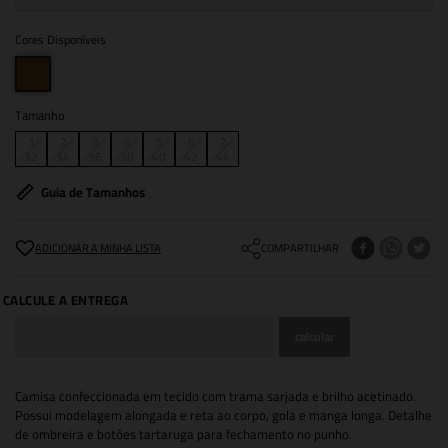
Cores Disponíveis
Tamanho
1
2
3
4
5
6
7
32
34
36
38
40
42
44
Guia de Tamanhos
COMPARTILHAR
Camisa confeccionada em tecido com trama sarjada e brilho acetinado.
Possui modelagem alongada e reta ao corpo, gola e manga longa. Detalhe
de ombreira e botões tartaruga para fechamento no punho.