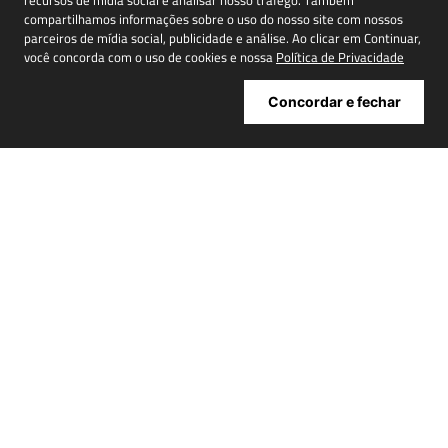
recursos de mídia social e analisar nosso tráfego. Também
compartilhamos informações sobre o uso do nosso site com nossos
Cadastrar
parceiros de mídia social, publicidade e análise. Ao clicar em Continuar,
você concorda com o uso de cookies e nossa
Política de Privacidade
Concordar e fechar
ATENDIMENTO
+
INSTITUCIONAL
+
MINHA CONTA
+
NOSSAS LOJAS
+
POWERED BY:
Copyright® 2026 | NIINI todos os direitos reservados - CNPJ