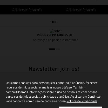
Adicionar à sacola
Adicionar à sacola
PAGUE VIA PIX COM 5% OFF
Aprovação do pedido instantânea
Newsletter: join us!
Inscreva-se em nossa newsletter para receber
novidades, promoções e muito mais
Utilizamos cookies para personalizar conteúdo e anúncios, fornecer
recursos de mídia social e analisar nosso tráfego. Também
compartilhamos informações sobre o uso do nosso site com nossos
parceiros de mídia social, publicidade e análise. Ao clicar em Continuar,
você concorda com o uso de cookies e nossa
Política de Privacidade