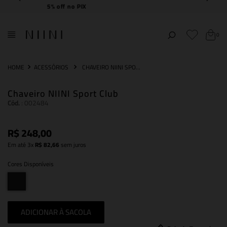
Frete Grátis
acima de R$ 2.000,00
0
ACESSÓRIOS
CHAVEIRO NIINI SPORT CLUB
Chaveiro NIINI Sport Club
Cód.
:
002484
R$
248
,
00
Em até
3
x
R$
82
,
66
sem juros
Cores Disponíveis
ADICIONAR À SACOLA