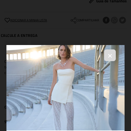
Guia de Tamanhos
COMPARTILHAR
×
Chaveiro exclusivo NIINI Sport Club composto por charms inspirados em
tênis, esqui e náutica, é o acessório perfeito para bolsas, mochilas ou
chaves.
Devido ao tipo de acabamento da peça, o desgaste da peça é um
processo natural.
COMPOSIÇÃO
SIZE & FIT