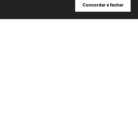
Cadastrar
Concordar e fechar
ATENDIMENTO
+
INSTITUCIONAL
+
MINHA CONTA
+
NOSSAS LOJAS
+
POWERED BY:
Copyright® 2026 | NIINI todos os direitos reservados - CNPJ