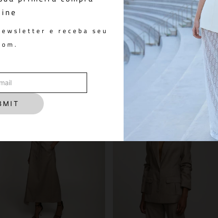
by Look Sport Club Off White
Short Baco Xadrez
line
 398,00
R$ 1.998,00
newsletter e receba seu
pom.
You May Also Like
BMIT