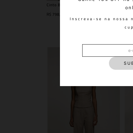
Cinto Baco Xadrez
Ba
on
R$ 798,00
R$
Inscreva-se na nossa 
cu
SU