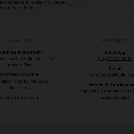
ewsletter para receber novidades,
ões e muito mais
NOSSAS LOJAS
ATENDIMENTO
HOPPING JK IGUATEMI
WhatsApp
nte Juscelino Kubitschek, 2041 -
(11) 97392-3838
Primeiro Piso
E-mail
SHOPPING IGUATEMI
atendimento@niini.co
rigadeiro Faria Lima, 2232
Horário de Funcionam
Piso Térreo
Segunda à Sexta das 10hrs 
Encontre um parceiro
Exceto feriados