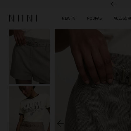
5% off no PIX
NEW IN
ROUPAS
ACESSÓR