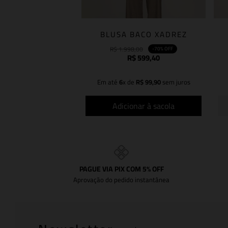
BLUSA BACO XADREZ
R$
1
.
998
,
00
-
70%
OFF
R$
599
,
40
Em até
6
x de
R$
99
,
90
sem juros
Adicionar à sacola
PAGUE VIA PIX COM 5% OFF
Aprovação do pedido instantânea