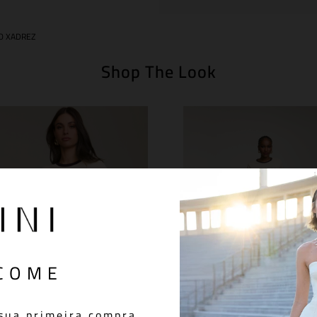
O XADREZ
Shop The Look
COME
sua primeira compra