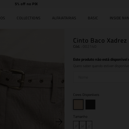
Compre
online e
retire
no JK Iguatemi.
IOS
COLLECTIONS
ALFAIATARIAS
BASIC
INSIDE NIIN
Cinto Baco Xadrez
Cód.
:
002140
Este produto não está disponíve
Quero saber quando estiver disponíve
Cores Disponíveis
Tamanho
P
M
G