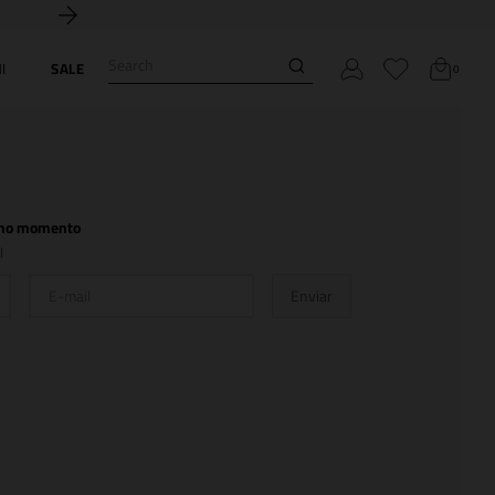
Search
I
SALE
0
l no momento
l
Enviar