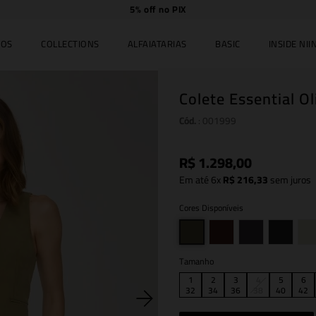
Compre
online e
retire
no JK Iguatemi.
IOS
COLLECTIONS
ALFAIATARIAS
BASIC
INSIDE NIIN
Colete Essential Ol
Cód.
:
001999
R$
1
.
298
,
00
Em até
6
x
R$
216
,
33
sem juros
Cores Disponíveis
Tamanho
1
2
3
4
5
6
32
34
36
38
40
42