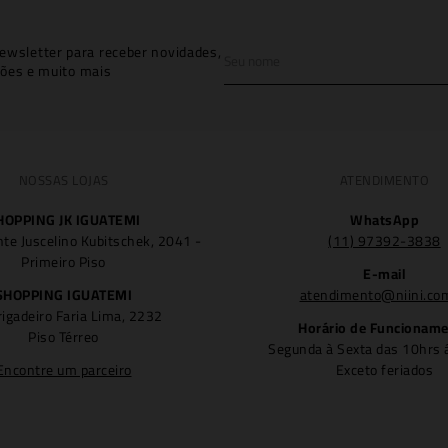
ewsletter para receber novidades,
ões e muito mais
NOSSAS LOJAS
ATENDIMENTO
HOPPING JK IGUATEMI
WhatsApp
nte Juscelino Kubitschek, 2041 -
(11) 97392-3838
Primeiro Piso
E-mail
SHOPPING IGUATEMI
atendimento@niini.co
rigadeiro Faria Lima, 2232
Horário de Funcionam
Piso Térreo
Segunda à Sexta das 10hrs 
Encontre um parceiro
Exceto feriados