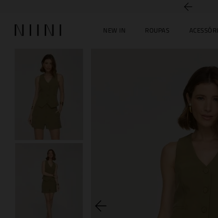
5% off no PIX
NEW IN
ROUPAS
ACESSÓR