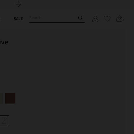
Search
I
SALE
0
ive
7
44