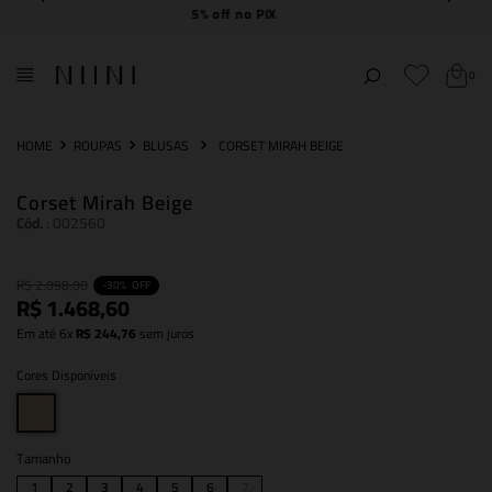
Frete Grátis
acima de R$ 2.000,00
0
ROUPAS
BLUSAS
CORSET MIRAH BEIGE
Corset Mirah Beige
Cód.
:
002560
R$
2
.
098
,
00
-
30%
OFF
R$
1
.
468
,
60
Em até
6
x
R$
244
,
76
sem juros
Cores Disponíveis
Tamanho
1
2
3
4
5
6
7