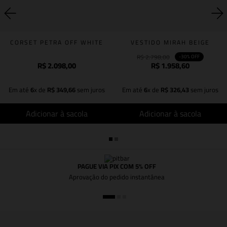
CORSET PETRA OFF WHITE
VESTIDO MIRAH BEIGE
R$
2
.
798
,
00
-
30%
OFF
R$
2
.
098
,
00
R$
1
.
958
,
60
Em até
6
x de
R$
349
,
66
sem juros
Em até
6
x de
R$
326
,
43
sem juros
Adicionar à sacola
Adicionar à sacola
PAGUE VIA PIX COM 5% OFF
Aprovação do pedido instantânea