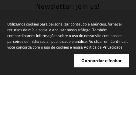
Newsletter: join us!
Inscreva-se em nossa newsletter para receber
novidades, promoções e muito mais
Utilizamos cookies para personalizar conteúdo e anúncios, fornecer
recursos de mídia social e analisar nosso tráfego. Também
compartilhamos informações sobre o uso do nosso site com nossos
parceiros de mídia social, publicidade e análise. Ao clicar em Continuar,
você concorda com o uso de cookies e nossa
Política de Privacidade
Cadastrar
Concordar e fechar
ATENDIMENTO
+
INSTITUCIONAL
+
MINHA CONTA
+
NOSSAS LOJAS
+