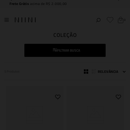
Compre e
retire na NIINI JK Iguatemi
0
COLEÇÃO
FILTRAR
RELEVÂNCIA
5
Produtos