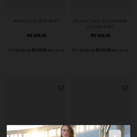
REGATA LA MER MINT
BLUSA TULE MUSHROOM
BLOOM MINT
R$
398
,
00
R$
348
,
00
Em até
4
x de
R$
99
,
50
sem juros
Em até
4
x de
R$
87
,
00
sem juros
Adicionar à sacola
Adicionar à sacola
×