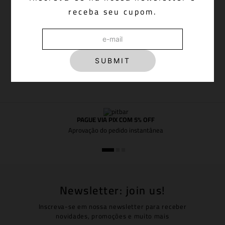
R$
1
.
598
,
00
receba seu cupom.
Em até
6
x de
R$
266
,
33
sem juros
Adicionar à sacola
SUBMIT
PAGUE VIA PIX COM 5% OFF
Aprovação do pedido instantânea
Newsletter: join us!
Inscreva-se em nossa newsletter para receber
novidades, promoções e muito mais