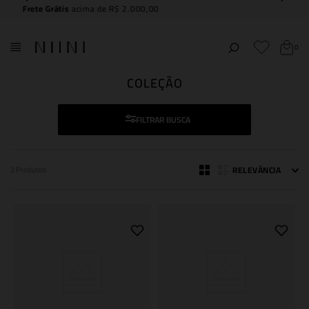
Compre e
retire na NIINI JK Iguatemi
0
COLEÇÃO
FILTRAR
RELEVÂNCIA
2
Produtos