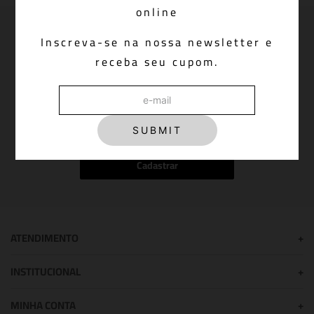
online
Newsletter: join us!
Inscreva-se na nossa newsletter e
receba seu cupom.
Inscreva-se em nossa newsletter para receber
novidades, promoções e muito mais
SUBMIT
Cadastrar
ATENDIMENTO
+
INSTITUCIONAL
+
MINHA CONTA
+