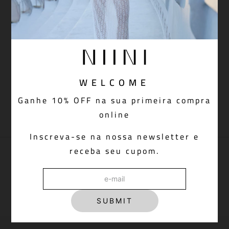
BODY NANCY BLACK
CALÇA DENIM NIINI ALL
BLACK
R$
698
,
00
-
60%
OFF
R$
279
,
20
R$
698
,
00
Em até
3
x de
R$
93
,
06
sem juros
Em até
6
x de
R$
116
,
33
sem juros
WELCOME
Adicionar à sacola
Adicionar à sacola
Ganhe 10% OFF na sua primeira compra
online
Inscreva-se na nossa newsletter e
receba seu cupom.
PAGUE VIA PIX COM 5% OFF
Aprovação do pedido instantânea
SUBMIT