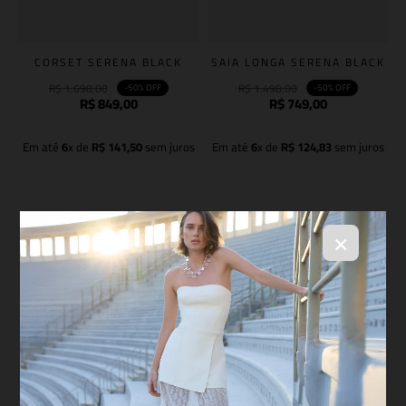
CORSET SERENA BLACK
SAIA LONGA SERENA BLACK
R$
1
.
698
,
00
R$
1
.
498
,
00
-
50%
OFF
-
50%
OFF
R$
849
,
00
R$
749
,
00
Em até
6
x de
R$
141
,
50
sem juros
Em até
6
x de
R$
124
,
83
sem juros
Adicionar à sacola
Adicionar à sacola
×