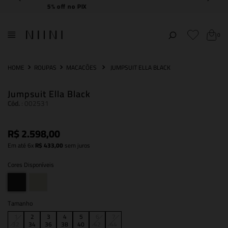
Frete Grátis
acima de R$ 2.000,00
0
ROUPAS
MACACÕES
JUMPSUIT ELLA BLACK
Jumpsuit Ella Black
Cód.
:
002531
R$
2
.
598
,
00
Em até
6
x
R$
433
,
00
sem juros
Cores Disponíveis
Tamanho
1
2
3
4
5
6
7
32
34
36
38
40
42
44