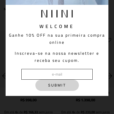
MEDIDAS DA PEÇA
You May Also Like
WELCOME
Ganhe 10% OFF na sua primeira compra
online
Inscreva-se na nossa newsletter e
receba seu cupom.
SUBMIT
CALÇA ELLA BLACK
CALÇA TELA MORGAN BLACK
R$
998
,
00
R$
1
.
398
,
00
Em até
6
x de
R$
166
,
33
sem juros
Em até
6
x de
R$
233
,
00
sem juros