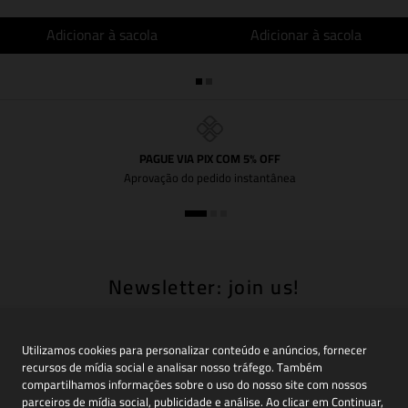
Adicionar à sacola
Adicionar à sacola
PAGUE VIA PIX COM 5% OFF
Aprovação do pedido instantânea
Newsletter: join us!
Inscreva-se em nossa newsletter para receber
novidades, promoções e muito mais
Utilizamos cookies para personalizar conteúdo e anúncios, fornecer
recursos de mídia social e analisar nosso tráfego. Também
compartilhamos informações sobre o uso do nosso site com nossos
parceiros de mídia social, publicidade e análise. Ao clicar em Continuar,