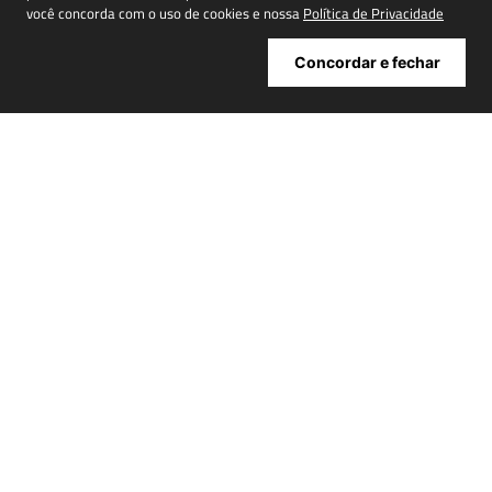
você concorda com o uso de cookies e nossa
Política de Privacidade
Cadastrar
Concordar e fechar
ATENDIMENTO
+
INSTITUCIONAL
+
MINHA CONTA
+
NOSSAS LOJAS
+
POWERED BY: