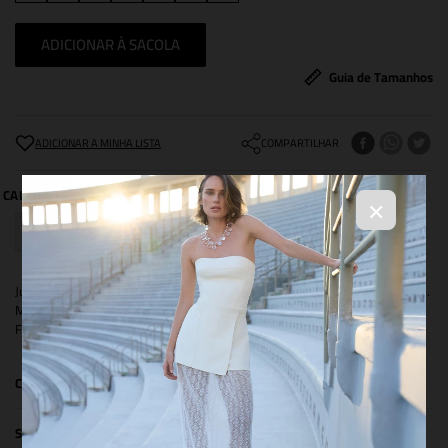
ADICIONAR À SACOLA
Guia de Tamanhos
COMPARTILHAR
×
Jumpsuit confeccionado em malha levemente texturizada, inteiro forrado.
Modelagem pantalona, busto com fita de silicone e acinturado.
Fechamento por zíper nas costas.
COMPOSIÇÃO
SIZE & FIT