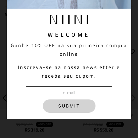
MEDIDAS DA PEÇA
You May Also Like
WELCOME
Ganhe 10% OFF na sua primeira compra
online
Inscreva-se na nossa newsletter e
receba seu cupom.
SUBMIT
BODY GRETA OFF WHITE
MINI SAIA GRETA OFF WHITE
R$
798
,
00
R$
1
.
398
,
00
-
60%
OFF
-
60%
OFF
R$
319
,
20
R$
559
,
20