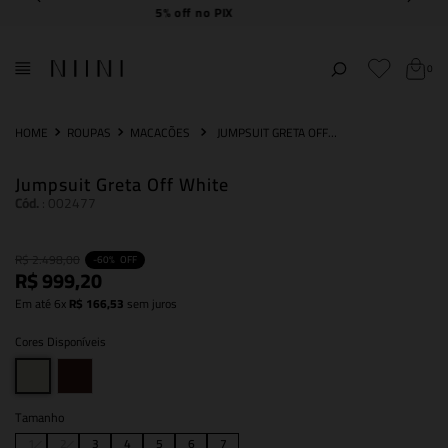
Frete Grátis
acima de R$ 2.000,00
0
ROUPAS
MACACÕES
JUMPSUIT GRETA OFF WHITE
Jumpsuit Greta Off White
Cód.
:
002477
R$
2
.
498
,
00
-
60%
OFF
R$
999
,
20
Em até
6
x
R$
166
,
53
sem juros
Cores Disponíveis
Tamanho
1
2
3
4
5
6
7