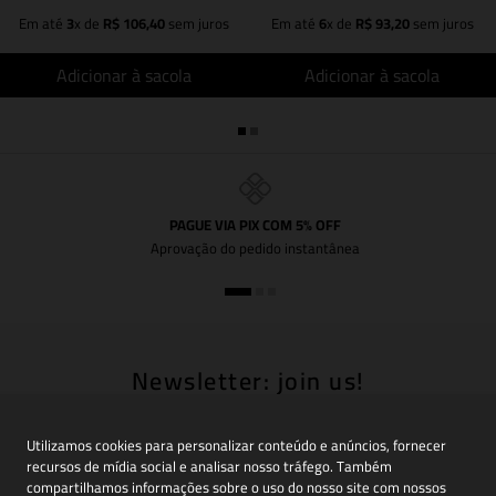
Em até
3
x de
R$
106
,
40
sem juros
Em até
6
x de
R$
93
,
20
sem juros
Adicionar à sacola
Adicionar à sacola
PAGUE VIA PIX COM 5% OFF
Aprovação do pedido instantânea
Newsletter: join us!
Inscreva-se em nossa newsletter para receber
novidades, promoções e muito mais
Utilizamos cookies para personalizar conteúdo e anúncios, fornecer
recursos de mídia social e analisar nosso tráfego. Também
compartilhamos informações sobre o uso do nosso site com nossos