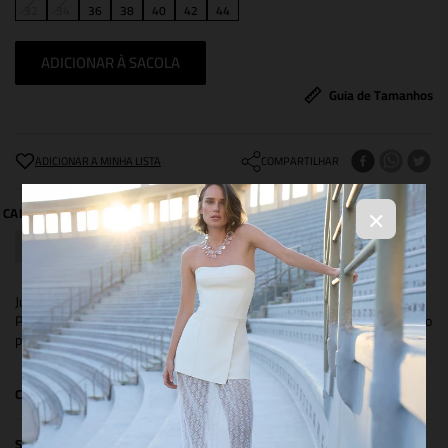
32
34
36
38
40
42
44
ADICIONAR À SACOLA
Guia de Tamanhos
COMPARTILHAR
×
Jumpsuit confeccionado em tecido texturizado, com busto forrado.
Possui modelagem e decote reto, bolsos frontais e pregas. Fechamento
por zíper nas costas.
COMPOSIÇÃO
SIZE & FIT