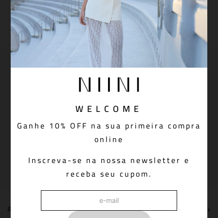
PAGUE VIA PIX COM 5% OFF
Aprovação do pedido instantânea
Newsletter: join us!
Inscreva-se em nossa newsletter para receber
novidades, promoções e muito mais
WELCOME
Ganhe 10% OFF na sua primeira compra
online
Cadastrar
Inscreva-se na nossa newsletter e
receba seu cupom.
ATENDIMENTO
+