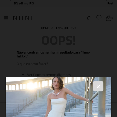
Frete Grátis
acima de R$ 2.000,00
0
LLMS-FULL.TXT
OOPS!
Não encontramos nenhum resultado para "
llms-
full.txt
"
O que eu devo fazer?
Verifique os termos digitados.
Tente utilizar uma única palavra.
Utilize termos genéricos na busca.
×
Tente utilizar sinônimos do termo desejado.