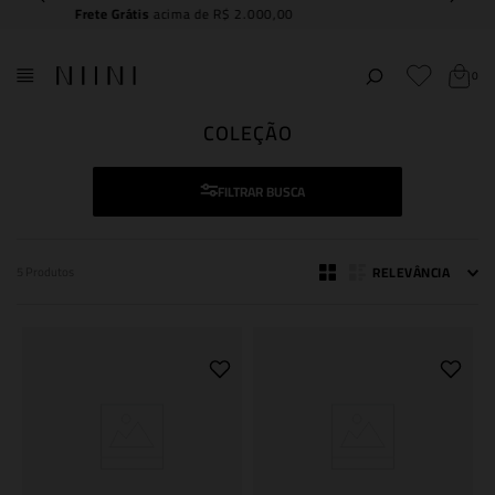
Compre e
retire na NIINI JK Iguatemi
0
COLEÇÃO
FILTRAR
RELEVÂNCIA
5
Produtos