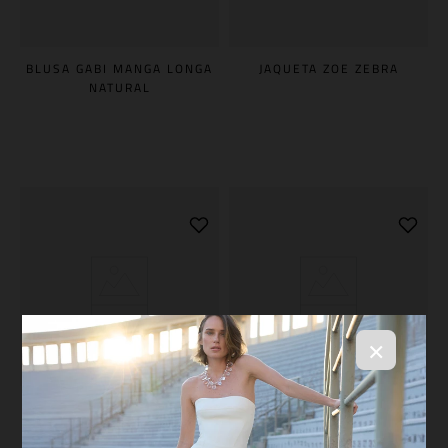
BLUSA GABI MANGA LONGA
JAQUETA ZOE ZEBRA
NATURAL
×
BLUSA KYLE GREY
CALÇA BAGGY NATALIE OFF