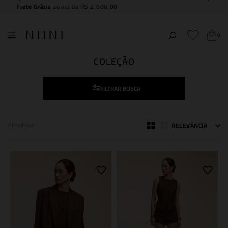
Compre e
retire na NIINI JK Iguatemi
0
COLEÇÃO
FILTRAR
RELEVÂNCIA
2
Produtos