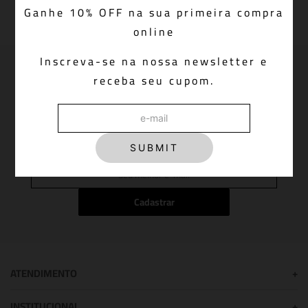
Ganhe 10% OFF na sua primeira compra
online
Inscreva-se na nossa newsletter e
Newsletter: join us!
receba seu cupom.
Inscreva-se em nossa newsletter para receber
novidades, promoções e muito mais
SUBMIT
Cadastrar
ATENDIMENTO
+
INSTITUCIONAL
+