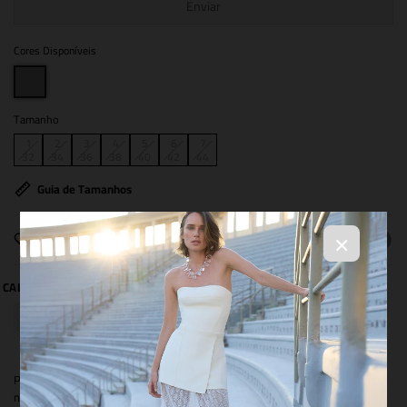
Enviar
Cores Disponíveis
Tamanho
1
2
3
4
5
6
7
32
34
36
38
40
42
44
Guia de Tamanhos
×
COMPARTILHAR
Pull confeccionado em tricot, modelagem quadrada com leve acinturado
na barra. Possui mangas longas levemente bufantes, ombreiras e gola