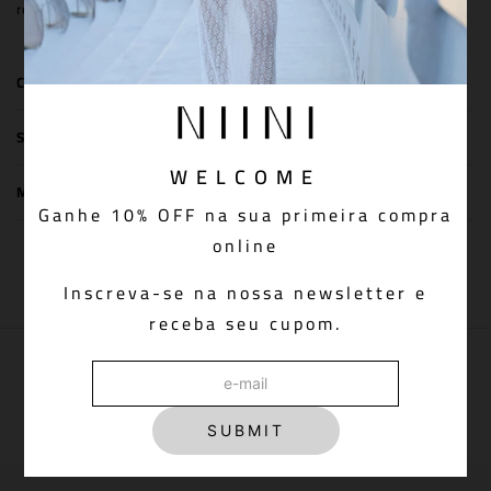
redonda.
COMPOSIÇÃO
SIZE & FIT
WELCOME
MEDIDAS DA PEÇA
Ganhe 10% OFF na sua primeira compra
online
You May Also Like
Inscreva-se na nossa newsletter e
receba seu cupom.
PAGUE VIA PIX COM 5% OFF
Aprovação do pedido instantânea
SUBMIT