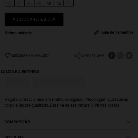
32
34
36
38
40
42
44
ADICIONAR À SACOLA
Guia de Tamanhos
Última unidade
COMPARTILHAR
Regata confeccionada em malha de algodão. Modelagem ajustada ao
corpo e decote quadrado. Detalhe de assinatura NIINI nas costas.
COMPOSIÇÃO
SIZE & FIT