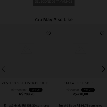
SELECIONE OS TAMANHOS
You May Also Like
VESTIDO SOL LISTRAS SOLEIL
CALÇA LUCY SOLEIL
R$
1
.
998
,
00
R$
798
,
00
-
60%
OFF
-
40%
OFF
R$
799
,
20
R$
478
,
80
Em até
6
x de
R$
133
,
20
sem juros
Em até
5
x de
R$
95
,
76
sem juros