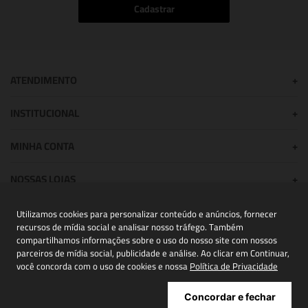
Cadastrar
ATENDIMENTO
+
INSTITUCIONAL
+
MINHA CONTA
+
NOSSAS LOJAS
+
Utilizamos cookies para personalizar conteúdo e anúncios, fornecer
recursos de mídia social e analisar nosso tráfego. Também
POWERED BY:
compartilhamos informações sobre o uso do nosso site com nossos
parceiros de mídia social, publicidade e análise. Ao clicar em Continuar,
você concorda com o uso de cookies e nossa
Política de Privacidade
Copyright® 2026 | NIINI todos os direitos reservados - CNPJ
Concordar e fechar