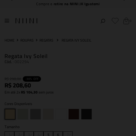
ompre e
retire na NIINI JK Iguatemi
0
ROUPAS
REGATAS
REGATA IVY SOLEIL
Regata Ivy Soleil
Cód.
:
002294
R$
298
,
00
-
30%
OFF
R$
208
,
60
Em até
2
x
R$
104
,
30
sem juros
Cores Disponíveis
Tamanho
1
2
3
4
5
6
7