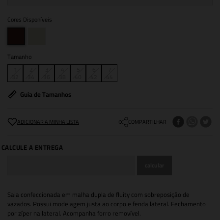
Cores Disponíveis
Tamanho
1
2
3
4
5
6
7
32
34
36
38
40
42
44
Guia de Tamanhos
COMPARTILHAR
Saia confeccionada em malha dupla de fluity com sobreposição de
vazados. Possui modelagem justa ao corpo e fenda lateral. Fechamento
por zíper na lateral. Acompanha forro removível.