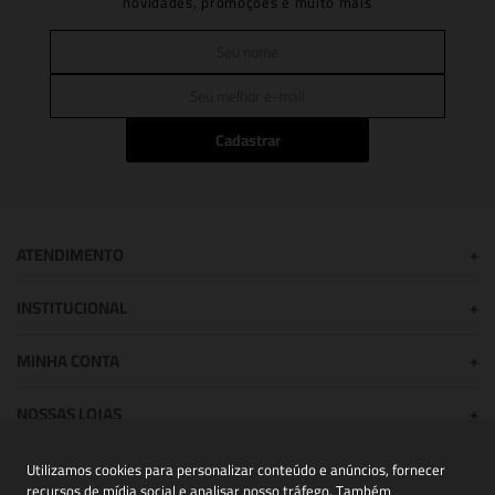
novidades, promoções e muito mais
Cadastrar
ATENDIMENTO
+
INSTITUCIONAL
+
MINHA CONTA
+
NOSSAS LOJAS
+
Utilizamos cookies para personalizar conteúdo e anúncios, fornecer
recursos de mídia social e analisar nosso tráfego. Também
POWERED BY: