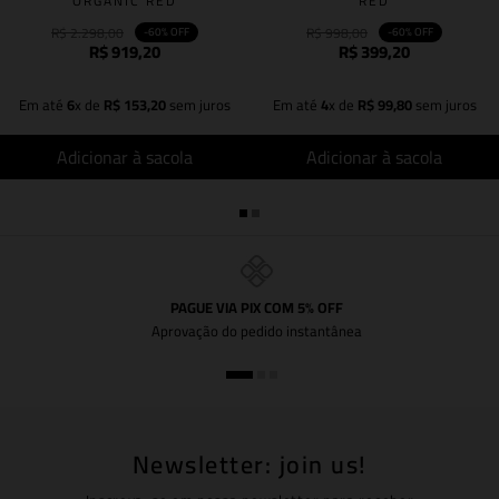
ORGANIC RED
RED
R$
2
.
298
,
00
R$
998
,
00
-
60%
OFF
-
60%
OFF
R$
919
,
20
R$
399
,
20
Em até
6
x de
R$
153
,
20
sem juros
Em até
4
x de
R$
99
,
80
sem juros
Adicionar à sacola
Adicionar à sacola
PAGUE VIA PIX COM 5% OFF
Aprovação do pedido instantânea
Newsletter: join us!