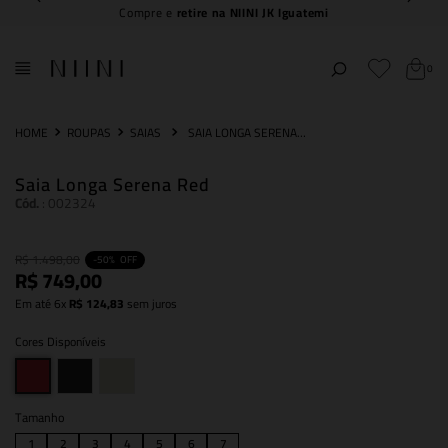
5% off no PIX
0
ROUPAS
SAIAS
SAIA LONGA SERENA RED
Saia Longa Serena Red
Cód.
:
002324
R$
1
.
498
,
00
-
50%
OFF
R$
749
,
00
Em até
6
x
R$
124
,
83
sem juros
Cores Disponíveis
Tamanho
1
2
3
4
5
6
7