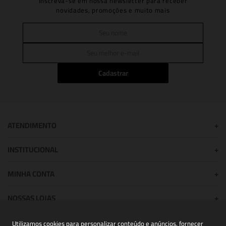
Inscreva-se em nossa newsletter para receber
novidades, promoções e muito mais
Cadastrar
ATENDIMENTO
+
INSTITUCIONAL
+
MINHA CONTA
+
NOSSAS LOJAS
+
Utilizamos cookies para personalizar conteúdo e anúncios, fornecer