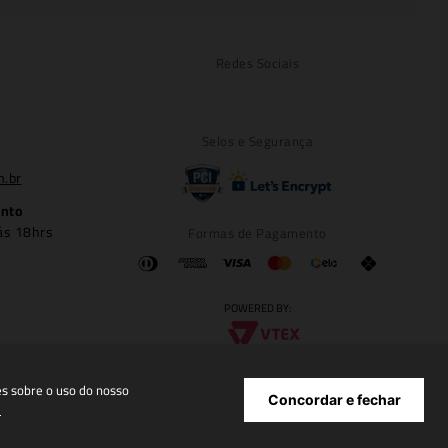
Redes Sociais
Selos e Segurança
m.br
ento
ás 18hrs
Formas de Pagamento
POWERED BY:
es sobre o uso do nosso
Concordar e fechar
e
6.