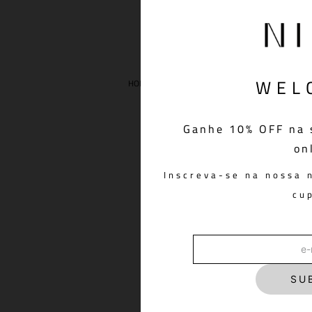
WEL
ROUPAS
SAIAS
SAIA MIDI EMY R
Ganhe 10% OFF na 
on
Inscreva-se na nossa 
cu
SU