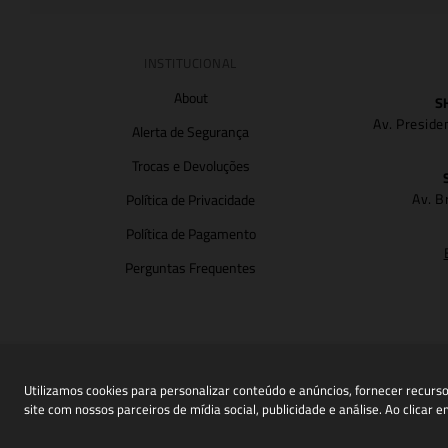
INSTITUCIONAL
About
S
Av. Preside
Alerta de Segurança
Trocas e Devoluções
Av. B
Política de Privacidade
Política de Pagamento
Perguntas Frequentes
Utilizamos cookies para personalizar conteúdo e anúncios, fornecer recur
site com nossos parceiros de mídia social, publicidade e análise. Ao clicar
C