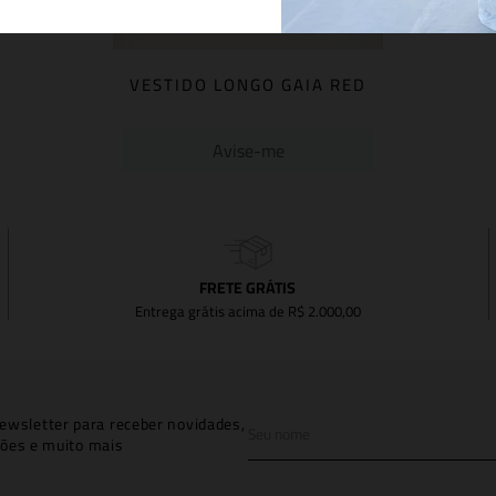
VESTIDO LONGO GAIA RED
Avise-me
FRETE GRÁTIS
Entrega grátis acima de R$ 2.000,00
ewsletter para receber novidades,
ões e muito mais