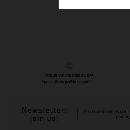
PAGUE VIA PIX COM 5% OFF
Aprovação do pedido instantânea
Newsletter:
Inscreva-se em nossa n
join us!
promoç