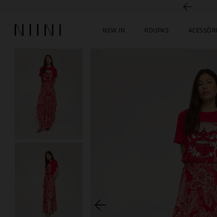
5% off no PIX
NEW IN
ROUPAS
ACESSÓR