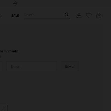
Search
I
SALE
0
l no momento
l
Enviar
7
44