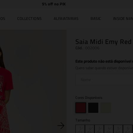
Compre
online e
retire
no JK Iguatemi.
IOS
COLLECTIONS
ALFAIATARIAS
BASIC
INSIDE NIIN
Saia Midi Emy Red
Cód.
:
002006
Este produto não está disponíve
Quero saber quando estiver disponíve
Cores Disponíveis
Tamanho
1
2
3
4
5
6
32
34
36
38
40
42