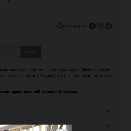
COMPARTILHAR
Mushroom Flower. Confeccionada em gerogette, fluída e com leve
om barra assimétrica. Possui forro e fechamento lateral por zíper
 seu regular para melhor caimento da peça.