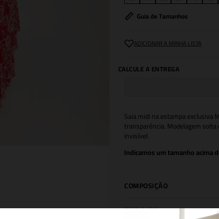
Guia de Tamanhos
Saia midi na estampa exclusiva 
transparência. Modelagem solta c
invisível.
Indicamos um tamanho acima do
COMPOSIÇÃO
SIZE & FIT