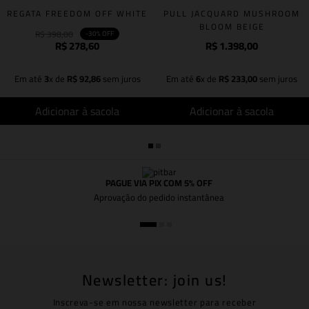
REGATA FREEDOM OFF WHITE
PULL JACQUARD MUSHROOM
BLOOM BEIGE
R$
398
,
00
-
30%
OFF
R$
278
,
60
R$
1
.
398
,
00
Em até
3
x de
R$
92
,
86
sem juros
Em até
6
x de
R$
233
,
00
sem juros
Adicionar à sacola
Adicionar à sacola
PAGUE VIA PIX COM 5% OFF
Aprovação do pedido instantânea
Newsletter: join us!
Inscreva-se em nossa newsletter para receber