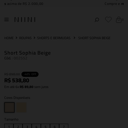
Compre e
retire na NIINI JK Iguatemi
0
ROUPAS
SHORTS E BERMUDAS
SHORT SOPHIA BEIGE
Short Sophia Beige
Cód.
:
002552
R$
898
,
00
-
40%
OFF
R$
538
,
80
Em até
6
x
R$
89
,
80
sem juros
Cores Disponíveis
Tamanho
1
2
3
4
5
6
7