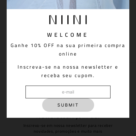
BLUSA TULE MUSHROOM
TOP TULE MUSHROOM
SHELL BROWN
SHELL BROWN
WELCOME
Ganhe 10% OFF na sua primeira compra
online
Inscreva-se na nossa newsletter e
PAGUE VIA PIX COM 5% OFF
receba seu cupom.
Aprovação do pedido instantânea
SUBMIT
Newsletter: join us!
Inscreva-se em nossa newsletter para receber
novidades, promoções e muito mais