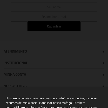
Cadastrar
ATENDIMENTO
+
INSTITUCIONAL
+
MINHA CONTA
+
NOSSAS LOJAS
+
Utilizamos cookies para personalizar conteúdo e anúncios, fornecer
recursos de mídia social e analisar nosso tráfego. Também
POWERED BY:
compartilhamos informações sobre o uso do nosso site com nossos