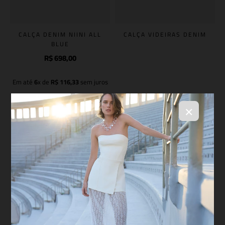
CALÇA DENIM NIINI ALL
CALÇA VIDEIRAS DENIM
BLUE
R$
698
,
00
Em até
6
x de
R$
116
,
33
sem juros
Adicionar à sacola
×