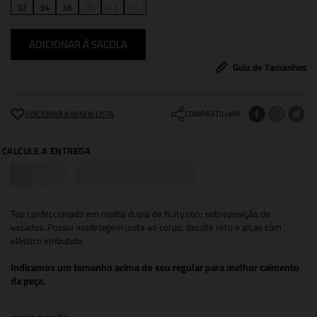
32
34
36
38
42
44
ADICIONAR À SACOLA
Guia de Tamanhos
COMPARTILHAR
Top confeccionado em malha dupla de fluity com sobreposição de
vazados. Possui modelagem justa ao corpo, decote reto e alças com
elástico embutido.
Indicamos um tamanho acima do seu regular para melhor caimento
da peça.