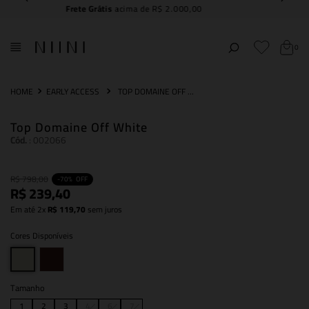
Compre e
retire na NIINI JK Iguatemi
0
EARLY ACCESS
TOP DOMAINE OFF WHITE
Top Domaine Off White
Cód.
:
002066
R$
798
,
00
-
70%
OFF
R$
239
,
40
Em até
2
x
R$
119
,
70
sem juros
Cores Disponíveis
Tamanho
1
2
3
4
6
7