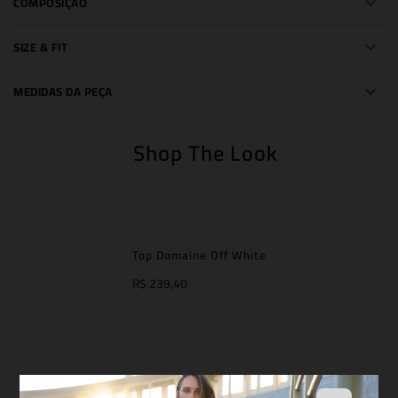
COMPOSIÇÃO
SIZE & FIT
MEDIDAS DA PEÇA
Shop The Look
Top Domaine Off White
R$ 239,40