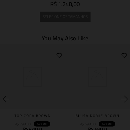
R$ 1.248,00
SELECIONE OS TAMANHOS
You May Also Like
TOP CORA BROWN
BLUSA DOMIE BROWN
R$
798
,
00
R$
698
,
00
-
40%
OFF
-
50%
OFF
R$
478
,
80
R$
349
,
00