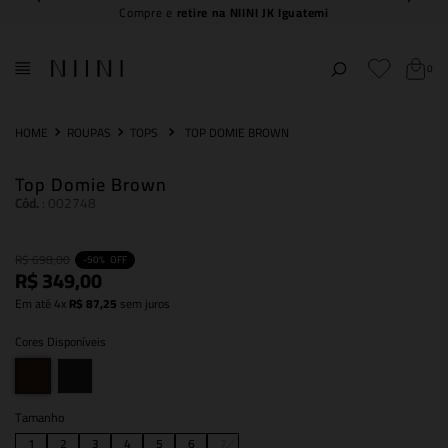
5% off no PIX
0
ROUPAS
TOPS
TOP DOMIE BROWN
Top Domie Brown
Cód.
:
002748
R$
698
,
00
-
50%
OFF
R$
349
,
00
Em até
4
x
R$
87
,
25
sem juros
Cores Disponíveis
Tamanho
1
2
3
4
5
6
7