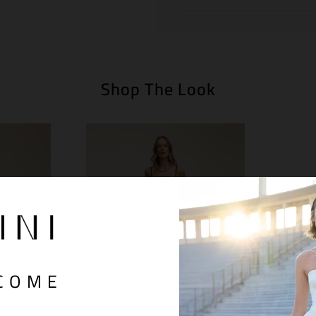
N
Shop The Look
COME
S