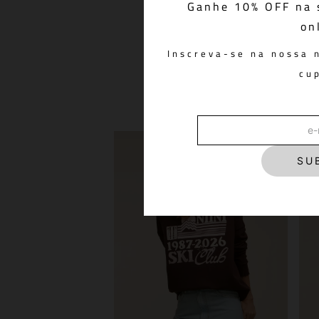
Ganhe 10% OFF na 
on
Top Lilly Brown
R$ 798,00
Inscreva-se na nossa 
cu
SU