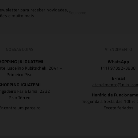
ewsletter para receber novidades,
ões e muito mais
NOSSAS LOJAS
ATENDIMENTO
HOPPING JK IGUATEMI
WhatsApp
nte Juscelino Kubitschek, 2041 -
(11) 97392-3838
Primeiro Piso
E-mail
SHOPPING IGUATEMI
atendimento@niini.co
rigadeiro Faria Lima, 2232
Horário de Funcionam
Piso Térreo
Segunda à Sexta das 10hrs 
Encontre um parceiro
Exceto feriados