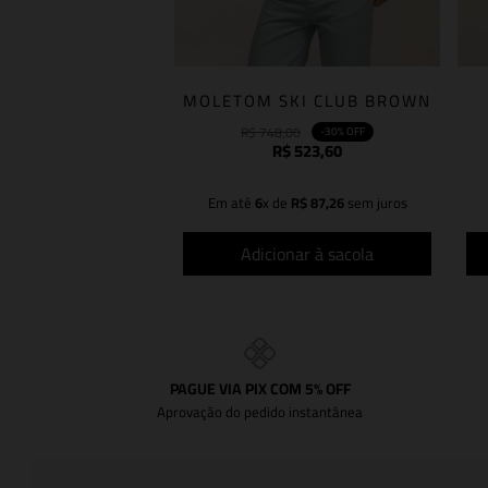
MOLETOM SKI CLUB BROWN
R$
748
,
00
-
30%
OFF
R$
523
,
60
Em até
6
x de
R$
87
,
26
sem juros
Adicionar à sacola
PAGUE VIA PIX COM 5% OFF
Aprovação do pedido instantânea