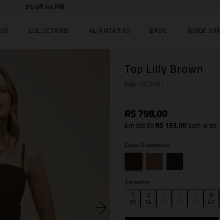
Compre
online e
retire
no JK Iguatemi.
IOS
COLLECTIONS
ALFAIATARIAS
BASIC
INSIDE NIIN
Top Lilly Brown
Cód.
:
002581
R$
798
,
00
Em até
6
x
R$
133
,
00
sem juros
Cores Disponíveis
Tamanho
1
2
3
4
5
6
32
34
36
38
40
42