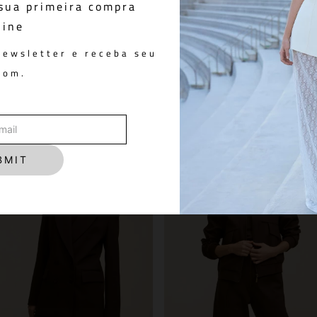
sua primeira compra
line
Calça Barrel Lilly Brown
R$ 1.598,00
newsletter e receba seu
pom.
You May Also Like
BMIT