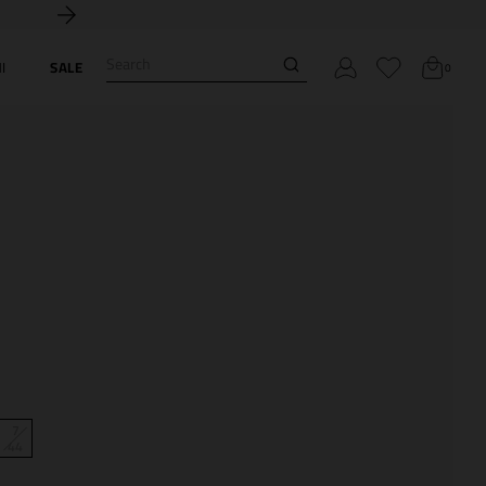
Search
I
SALE
0
7
44