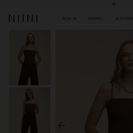
5% off no PIX
NEW IN
ROUPAS
ACESSÓR