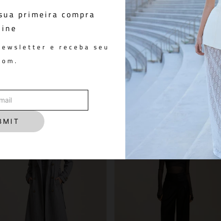
sua primeira compra
line
misa França Listras Navy
Short Saia Jade Navy
newsletter e receba seu
 898,00
R$ 1.798,00
pom.
You May Also Like
BMIT