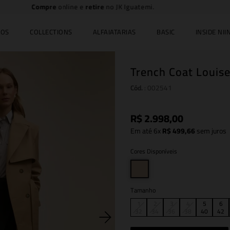
Frete Grátis
acima de R$ 2.000,00
IOS
COLLECTIONS
ALFAIATARIAS
BASIC
INSIDE NIIN
Trench Coat Louise
Cód.
:
002541
R$
2
.
998
,
00
Em até
6
x
R$
499
,
66
sem juros
Cores Disponíveis
Tamanho
1
2
3
4
5
6
32
34
36
38
40
42