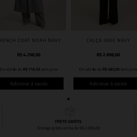
RENCH COAT NOAH NAVY
CALÇA JADE NAVY
R$
4
.
298
,
00
R$
2
.
898
,
00
Em até
6
x de
R$
716
,
33
sem juros
Em até
6
x de
R$
483
,
00
sem juro
Adicionar à sacola
Adicionar à sacola
FRETE GRÁTIS
Entrega grátis acima de R$ 2.000,00