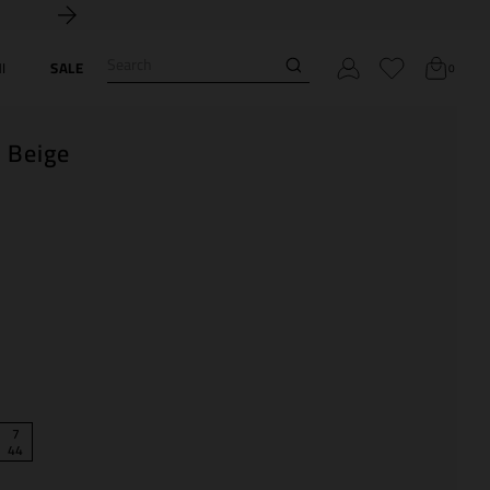
5% off no PIX
Search
I
SALE
0
 Beige
7
44