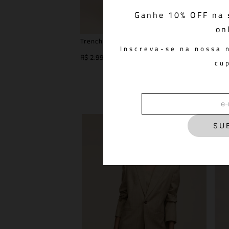
Ganhe 10% OFF na 
on
Trench Coat Louise Beige
Ca
Inscreva-se na nossa 
R$ 2.998,00
R$
cu
SU