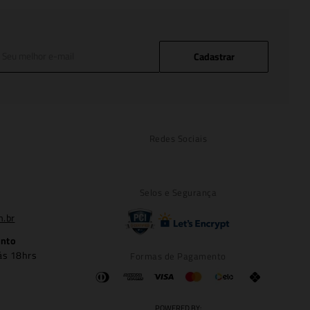
Cadastrar
Redes Sociais
Selos e Segurança
m.br
ento
ás 18hrs
Formas de Pagamento
POWERED BY: