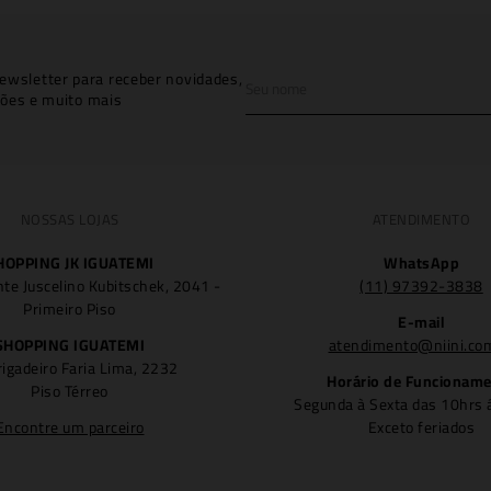
ewsletter para receber novidades,
ões e muito mais
NOSSAS LOJAS
ATENDIMENTO
HOPPING JK IGUATEMI
WhatsApp
nte Juscelino Kubitschek, 2041 -
(11) 97392-3838
Primeiro Piso
E-mail
SHOPPING IGUATEMI
atendimento@niini.co
rigadeiro Faria Lima, 2232
Horário de Funcionam
Piso Térreo
Segunda à Sexta das 10hrs 
Encontre um parceiro
Exceto feriados