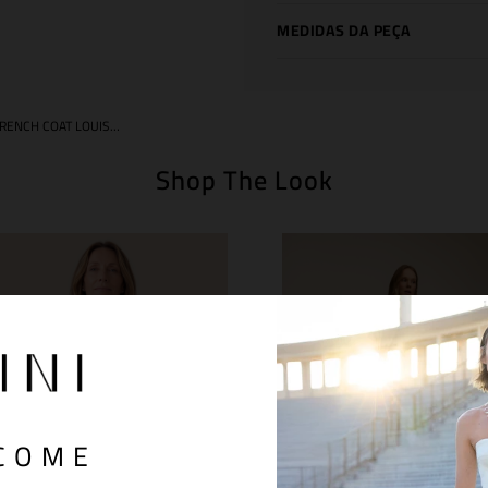
MEDIDAS DA PEÇA
TRENCH COAT LOUISE BEIGE
Shop The Look
COME