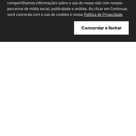
compartilhamos informações sobre o uso do nosso site com nossos
parceiros de mídia social, publicidade e análise. Ao clicar em Continuar,
você concorda com o uso de cookies e nossa
Política de Privacidade
Cadastrar
Concordar e fechar
ATENDIMENTO
+
INSTITUCIONAL
+
MINHA CONTA
+
NOSSAS LOJAS
+
POWERED BY: