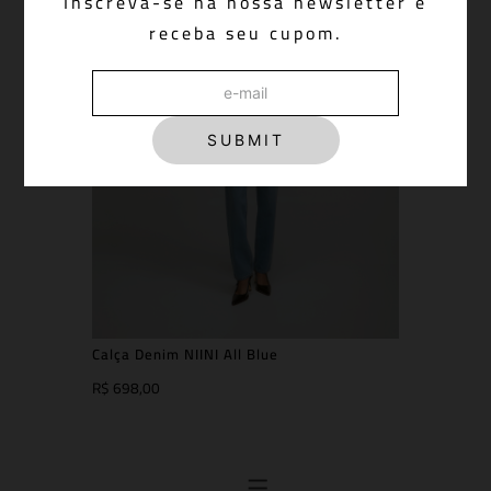
Inscreva-se na nossa newsletter e
receba seu cupom.
SUBMIT
Calça Denim NIINI All Blue
R$ 698,00