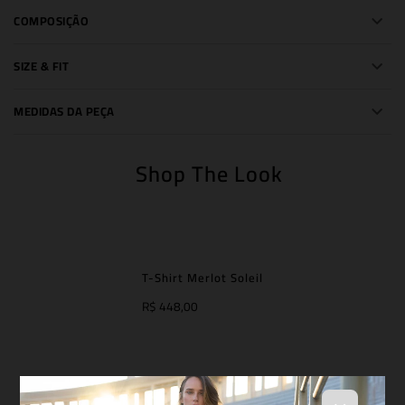
COMPOSIÇÃO
SIZE & FIT
MEDIDAS DA PEÇA
Shop The Look
T-Shirt Merlot Soleil
R$ 448,00