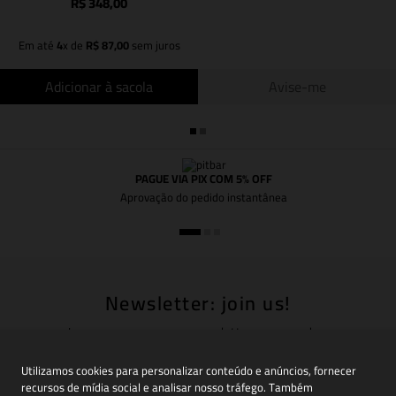
R$
348
,
00
Em até
4
x de
R$
87
,
00
sem juros
Adicionar à sacola
Avise-me
PAGUE VIA PIX COM 5% OFF
Aprovação do pedido instantânea
Newsletter: join us!
Inscreva-se em nossa newsletter para receber
novidades, promoções e muito mais
Utilizamos cookies para personalizar conteúdo e anúncios, fornecer
recursos de mídia social e analisar nosso tráfego. Também