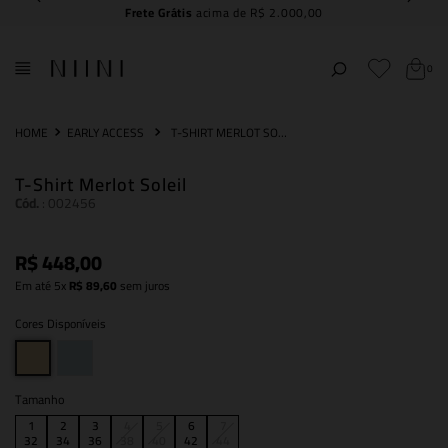
Frete Grátis
acima de R$ 2.000,00
0
EARLY ACCESS
T-SHIRT MERLOT SOLEIL
T-Shirt Merlot Soleil
Cód.
:
002456
R$
448
,
00
Em até
5
x
R$
89
,
60
sem juros
Cores Disponíveis
Tamanho
1
2
3
4
5
6
7
32
34
36
38
40
42
44