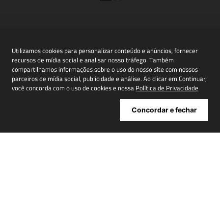
Newsletter: join us!
Utilizamos cookies para personalizar conteúdo e anúncios, fornecer
Inscreva-se em nossa newsletter para receber
recursos de mídia social e analisar nosso tráfego. Também
novidades, promoções e muito mais
compartilhamos informações sobre o uso do nosso site com nossos
parceiros de mídia social, publicidade e análise. Ao clicar em Continuar,
você concorda com o uso de cookies e nossa
Política de Privacidade
Concordar e fechar
Cadastrar
ATENDIMENTO
+
INSTITUCIONAL
+