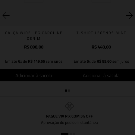
CALÇA WIDE LEG CAROLINE
T-SHIRT LEGENDS MINT
DENIM
R$
898
,
00
R$
448
,
00
Em até
6
x de
R$
149
,
66
sem juros
Em até
5
x de
R$
89
,
60
sem juros
Adicionar à sacola
Adicionar à sacola
PAGUE VIA PIX COM 5% OFF
Aprovação do pedido instantânea