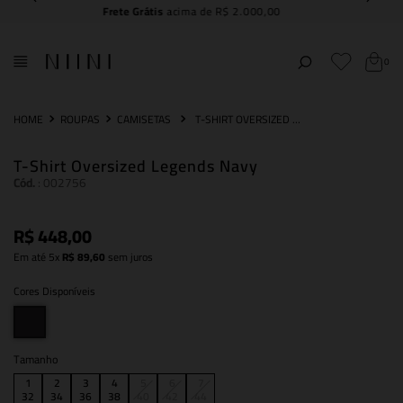
Compre e
retire na NIINI JK Iguatemi
0
ROUPAS
CAMISETAS
T-SHIRT OVERSIZED LEGENDS NAVY
T-Shirt Oversized Legends Navy
Cód.
:
002756
R$
448
,
00
Em até
5
x
R$
89
,
60
sem juros
Cores Disponíveis
Tamanho
1
2
3
4
5
6
7
32
34
36
38
40
42
44