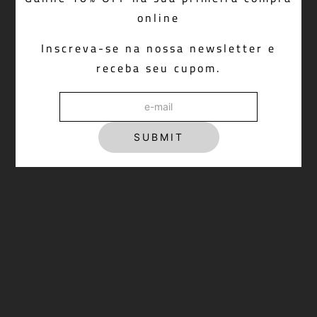
online
Inscreva-se na nossa newsletter e
receba seu cupom.
Calça Cindy Denim Dark Blue
R$ 798,00
SUBMIT